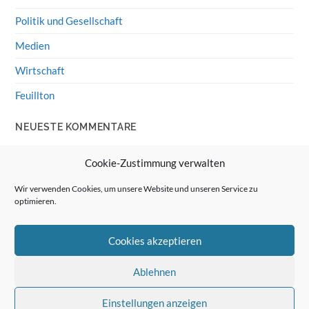
Politik und Gesellschaft
Medien
Wirtschaft
Feuillton
NEUESTE KOMMENTARE
Wolff von Rechenberg
zu
HiFi-Klassiker: LS3/5a
Cookie-Zustimmung verwalten
Guenter
zu
HiFi-Klassiker: LS3/5a
Wir verwenden Cookies, um unsere Website und unseren Service zu
optimieren.
Wolff von Rechenberg
zu
Linux Mint: Google Drive
integrieren
Cookies akzeptieren
Günter Link
zu
Linux Mint: Google Drive integrieren
Wolff von Rechenberg
zu
HiFi-Klassiker: Celestion 3
Ablehnen
Einstellungen anzeigen