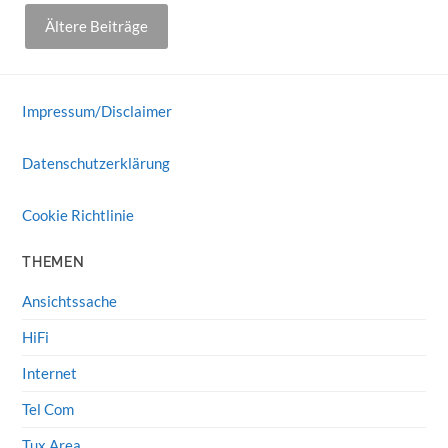
THEMEN
Ansichtssache
HiFi
Internet
Tel Com
Tux Area
Politik und Gesellschaft
Medien
Wirtschaft
Feuillton
NEUESTE KOMMENTARE
Wolff von Rechenberg
zu
HiFi-Klassiker: LS3/5a