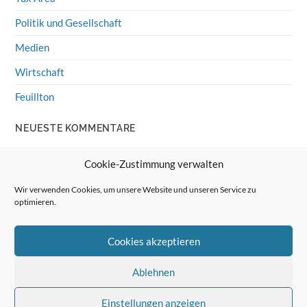
Guenter
zu
HiFi-Klassiker: LS3/5a
Wolff von Rechenberg
zu
Linux Mint: Google Drive
integrieren
Günter Link
zu
Linux Mint: Google Drive integrieren
Wolff von Rechenberg
zu
HiFi-Klassiker: Celestion 3
© 2026
Wolff von Rechenberg
↑ ↑
Cookie-Zustimmung verwalten
Wir verwenden Cookies, um unsere Website und unseren Service zu
optimieren.
Cookies akzeptieren
Ablehnen
Einstellungen anzeigen