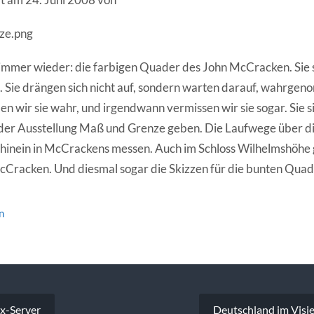
immer wieder: die farbigen Quader des John McCracken. Sie s
 Sie drängen sich nicht auf, sondern warten darauf, wahrge
 wir sie wahr, und irgendwann vermissen wir sie sogar. Sie s
e der Ausstellung Maß und Grenze geben. Die Laufwege über 
inein in McCrackens messen. Auch im Schloss Wilhelmshöhe g
cCracken. Und diesmal sogar die Skizzen für die bunten Quad
n
vigation
x-Server
Deutschland im Visie