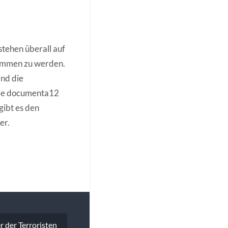
tehen überall auf
nommen zu werden.
ind die
die documenta12
ibt es den
er.
r der Terroristen