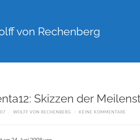
lff von Rechenberg
ta12: Skizzen der Meilens
007
/
WOLFF VON RECHENBERG
/
KEINE KOMMENTARE
rt am 24. Juni 2008 von