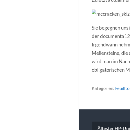
Sie begegnen uns 
der documenta12.
Irgendwann nehmen
Meilensteine, di
wird man im Nachh
obligatorischen M
Kategorien:
Feuillto
Beitragsna
Ältester HP-Uni