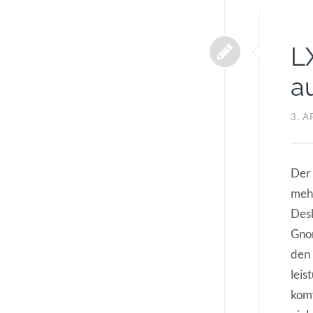
L
a
3. A
Der 
mehr
Des
Gno
den 
leis
komf