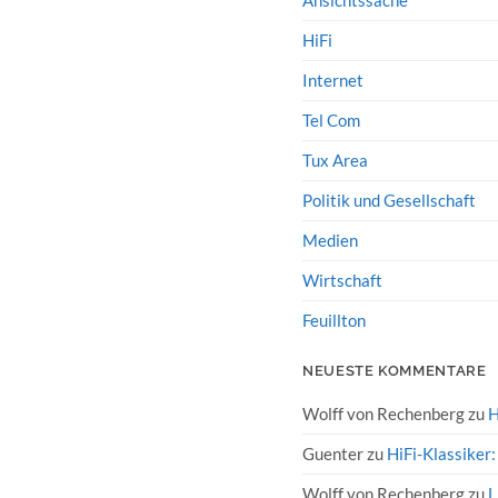
Ansichtssache
HiFi
Internet
Tel Com
Tux Area
Politik und Gesellschaft
Medien
Wirtschaft
Feuillton
NEUESTE KOMMENTARE
Wolff von Rechenberg
zu
H
Guenter
zu
HiFi-Klassiker
Wolff von Rechenberg
zu
L