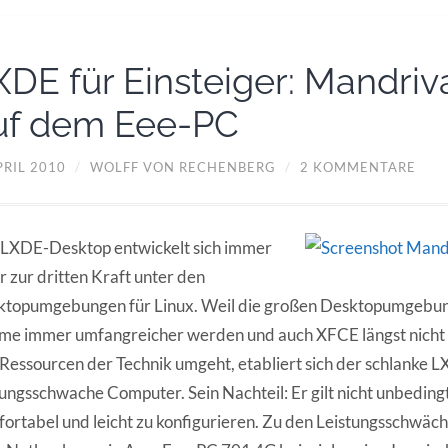
XDE für Einsteiger: Mandri
uf dem Eee-PC
PRIL 2010
/
WOLFF VON RECHENBERG
/
2 KOMMENTARE
LXDE-Desktop entwickelt sich immer
 zur dritten Kraft unter den
ktopumgebungen für Linux. Weil die großen Desktopumgebu
me immer umfangreicher werden und auch XFCE längst nicht
Ressourcen der Technik umgeht, etabliert sich der schlanke LX
tungsschwache Computer. Sein Nachteil: Er gilt nicht unbedingt 
ortabel und leicht zu konfigurieren. Zu den Leistungsschwäch