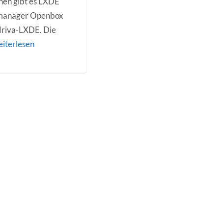
hen gibt es LXDE
wmanager Openbox
driva-LXDE. Die
iterlesen