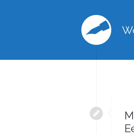
Wo
M
E