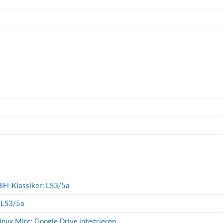
iFi-Klassiker: LS3/5a
: LS3/5a
inux Mint: Google Drive integrieren