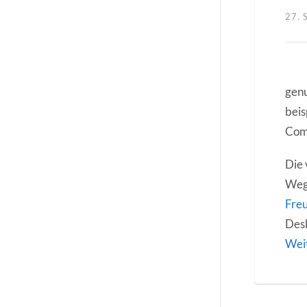
27.
genu
beis
Com
Die 
Weg
Fre
Desk
Wei