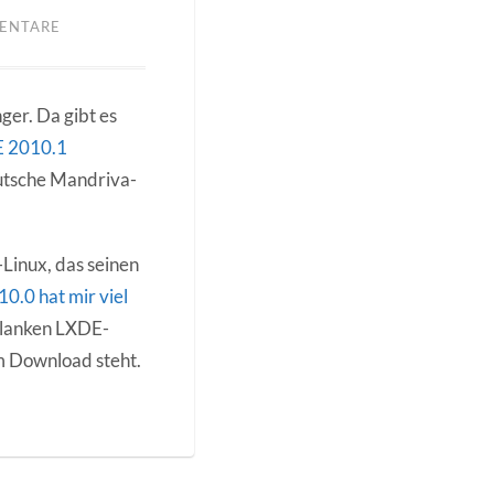
ENTARE
er. Da gibt es
 2010.1
eutsche Mandriva-
Linux, das seinen
0.0 hat mir viel
hlanken LXDE-
um Download steht.