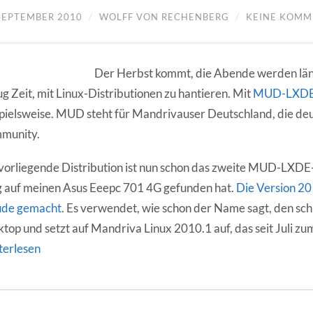
 SEPTEMBER 2010
/
WOLFF VON RECHENBERG
/
KEINE KOMM
Der Herbst kommt, die Abende werden läng
g Zeit, mit Linux-Distributionen zu hantieren. Mit
MUD-LXDE
pielsweise. MUD steht für Mandrivauser Deutschland, die d
munity.
vorliegende Distribution ist nun schon das zweite MUD-LXDE-
 auf meinen Asus Eeepc 701 4G gefunden hat.
Die Version 201
ude gemacht
. Es verwendet, wie schon der Name sagt, den sc
top und setzt auf Mandriva Linux 2010.1 auf, das seit Juli z
terlesen