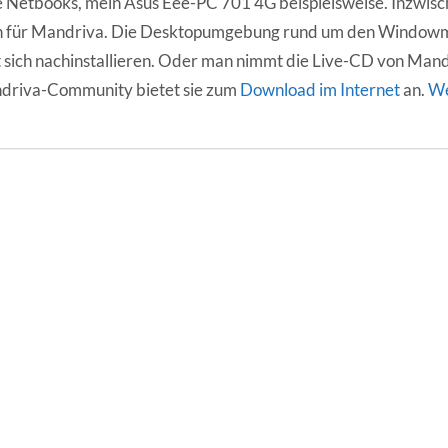
e Netbooks, mein Asus Eee-PC 701 4G beispielsweise. Inzwisc
h für Mandriva. Die Desktopumgebung rund um den Windo
t sich nachinstallieren. Oder man nimmt die Live-CD von Man
driva-Community bietet sie zum
Download im Internet
an.
We