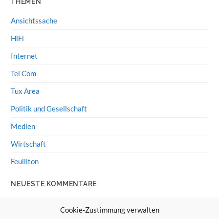
THEMEN
Ansichtssache
HiFi
Internet
Tel Com
Tux Area
Politik und Gesellschaft
Medien
Wirtschaft
Feuillton
NEUESTE KOMMENTARE
Wolff von Rechenberg
zu
HiFi-Klassiker: LS3/5a
Cookie-Zustimmung verwalten