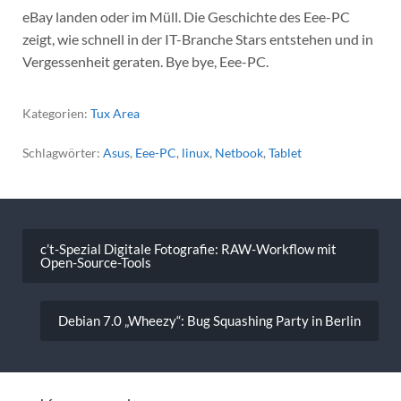
eBay landen oder im Müll. Die Geschichte des Eee-PC
zeigt, wie schnell in der IT-Branche Stars entstehen und in
Vergessenheit geraten. Bye bye, Eee-PC.
Kategorien:
Tux Area
Schlagwörter:
Asus
,
Eee-PC
,
linux
,
Netbook
,
Tablet
Beitragsnavigation
c’t-Spezial Digitale Fotografie: RAW-Workflow mit
Open-Source-Tools
Debian 7.0 „Wheezy“: Bug Squashing Party in Berlin