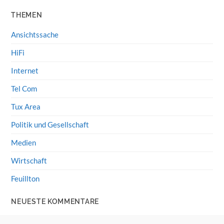
THEMEN
Ansichtssache
HiFi
Internet
Tel Com
Tux Area
Politik und Gesellschaft
Medien
Wirtschaft
Feuillton
NEUESTE KOMMENTARE
Wolff von Rechenberg
zu
HiFi-Klassiker: LS3/5a