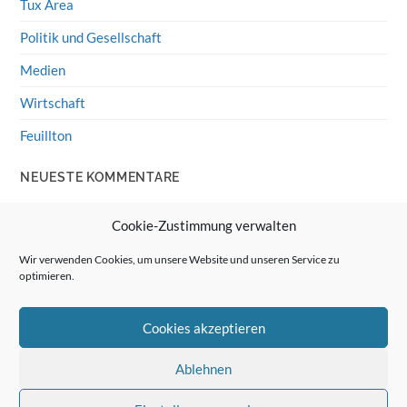
Tux Area
Politik und Gesellschaft
Medien
Wirtschaft
Feuillton
NEUESTE KOMMENTARE
Wolff von Rechenberg
zu
HiFi-Klassiker: LS3/5a
Cookie-Zustimmung verwalten
Guenter
zu
HiFi-Klassiker: LS3/5a
Wir verwenden Cookies, um unsere Website und unseren Service zu
optimieren.
Wolff von Rechenberg
zu
Linux Mint: Google Drive
integrieren
Cookies akzeptieren
Günter Link
zu
Linux Mint: Google Drive integrieren
Wolff von Rechenberg
zu
HiFi-Klassiker: Celestion 3
Ablehnen