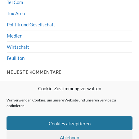
Tel Com
Tux Area
Politik und Gesellschaft
Medien
Wirtschaft
Feuillton
NEUESTE KOMMENTARE
Wolff von Rechenberg
zu
HiFi-Klassiker: LS3/5a
Cookie-Zustimmung verwalten
Guenter
zu
HiFi-Klassiker: LS3/5a
Wir verwenden Cookies, um unsere Website und unseren Service zu
optimieren.
Wolff von Rechenberg
zu
Linux Mint: Google Drive
integrieren
Cookies akzeptieren
Günter Link
zu
Linux Mint: Google Drive integrieren
Wolff von Rechenberg
zu
HiFi-Klassiker: Celestion 3
Ablehnen