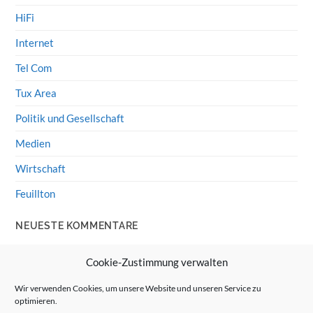
HiFi
Internet
Tel Com
Tux Area
Politik und Gesellschaft
Medien
Wirtschaft
Feuillton
NEUESTE KOMMENTARE
Wolff von Rechenberg
zu
HiFi-Klassiker: LS3/5a
Cookie-Zustimmung verwalten
Guenter
zu
HiFi-Klassiker: LS3/5a
Wir verwenden Cookies, um unsere Website und unseren Service zu
optimieren.
Wolff von Rechenberg
zu
Linux Mint: Google Drive