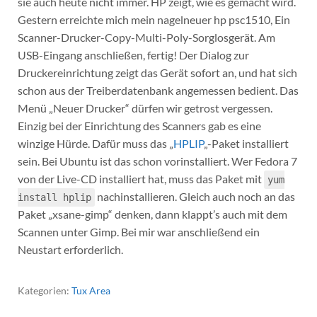
sie auch heute nicht immer. HP zeigt, wie es gemacht wird.
Gestern erreichte mich mein nagelneuer hp psc1510, Ein
Scanner-Drucker-Copy-Multi-Poly-Sorglosgerät. Am
USB-Eingang anschließen, fertig! Der Dialog zur
Druckereinrichtung zeigt das Gerät sofort an, und hat sich
schon aus der Treiberdatenbank angemessen bedient. Das
Menü „Neuer Drucker“ dürfen wir getrost vergessen.
Einzig bei der Einrichtung des Scanners gab es eine
winzige Hürde. Dafür muss das „
HPLIP
„-Paket installiert
sein. Bei Ubuntu ist das schon vorinstalliert. Wer Fedora 7
von der Live-CD installiert hat, muss das Paket mit
yum
nachinstallieren. Gleich auch noch an das
install hplip
Paket „xsane-gimp“ denken, dann klappt’s auch mit dem
Scannen unter Gimp. Bei mir war anschließend ein
Neustart erforderlich.
Kategorien:
Tux Area