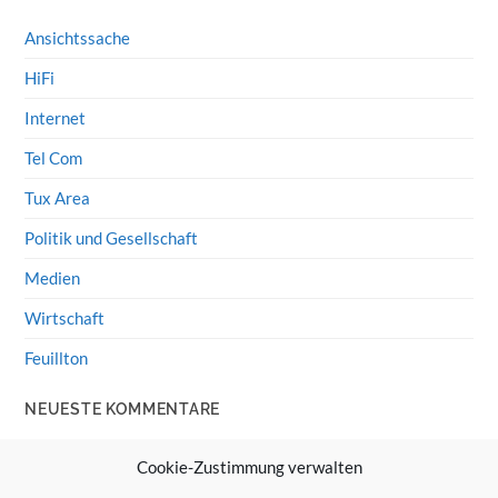
Ansichtssache
HiFi
Internet
Tel Com
Tux Area
Politik und Gesellschaft
Medien
Wirtschaft
Feuillton
NEUESTE KOMMENTARE
Wolff von Rechenberg
zu
HiFi-Klassiker: LS3/5a
Cookie-Zustimmung verwalten
Guenter
zu
HiFi-Klassiker: LS3/5a