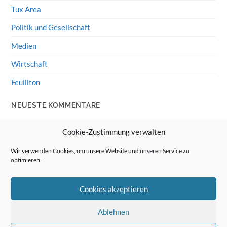
Tux Area
Politik und Gesellschaft
Medien
Wirtschaft
Feuillton
NEUESTE KOMMENTARE
Wolff von Rechenberg
zu
HiFi-Klassiker: LS3/5a
Cookie-Zustimmung verwalten
Guenter
zu
HiFi-Klassiker: LS3/5a
Wir verwenden Cookies, um unsere Website und unseren Service zu
optimieren.
Wolff von Rechenberg
zu
Linux Mint: Google Drive
integrieren
Cookies akzeptieren
Günter Link
zu
Linux Mint: Google Drive integrieren
Wolff von Rechenberg
zu
HiFi-Klassiker: Celestion 3
Ablehnen