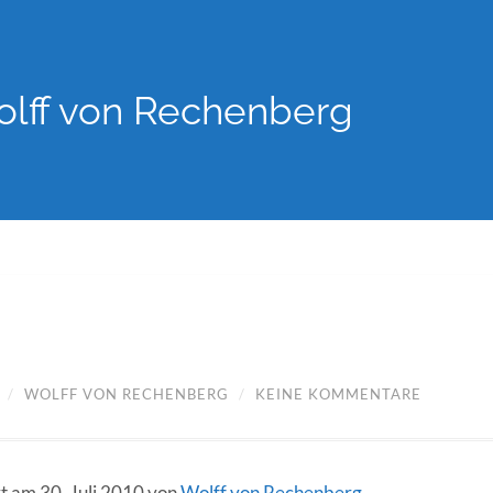
lff von Rechenberg
/
WOLFF VON RECHENBERG
/
KEINE KOMMENTARE
rt am 30. Juli 2010 von
Wolff von Rechenberg