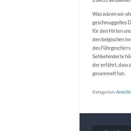
Was wären wir oh
geschmuggeltes Do
für den Hirten und
den belgischen In
des Führgeschirrs 
Sehbehinderte hör
der erfährt, dass 
gesammelt hat.
Kategorien:
Ansich
Beitragsna