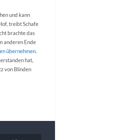
phen und kann
of, treibt Schafe
icht brachte das
 am anderen Ende
fonen übernehmen
.
berstanden hat,
tz von Blinden