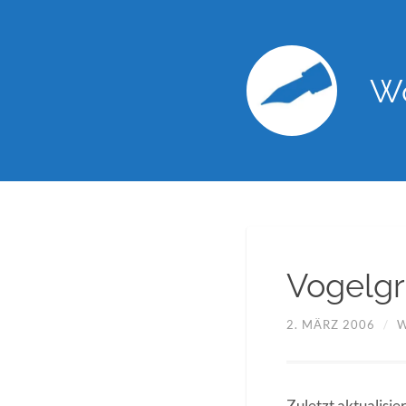
Wo
Vogelgr
2. MÄRZ 2006
/
W
Zuletzt aktualisie