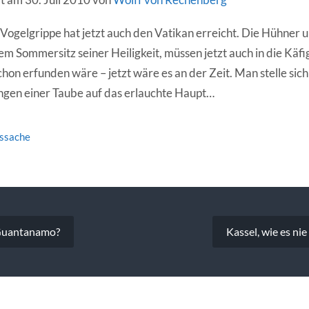
 Vogelgrippe hat jetzt auch den Vatikan erreicht. Die Hühner 
em Sommersitz seiner Heiligkeit, müssen jetzt auch in die Käf
hon erfunden wäre – jetzt wäre es an der Zeit. Man stelle sic
ngen einer Taube auf das erlauchte Haupt…
tssache
vigation
 Guantanamo?
Kassel, wie es nie