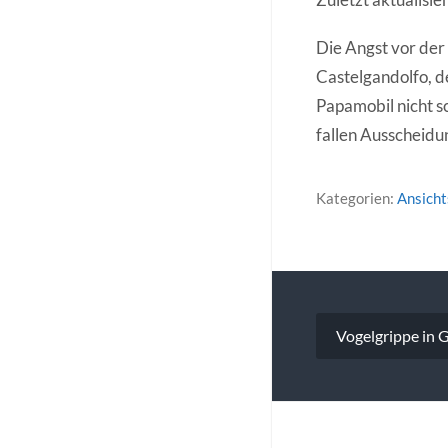
Die Angst vor der
Castelgandolfo, d
Papamobil nicht sc
fallen Ausscheidu
Kategorien:
Ansich
Beitragsna
Vogelgrippe in