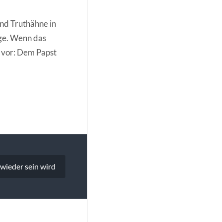
und Truthähne in
ige. Wenn das
h vor: Dem Papst
 wieder sein wird