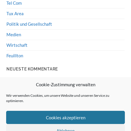
Tel Com
Tux Area
Politik und Gesellschaft
Medien
Wirtschaft
Feuillton
NEUESTE KOMMENTARE
Wolff von Rechenberg
zu
HiFi-Klassiker: LS3/5a
Cookie-Zustimmung verwalten
Guenter
zu
HiFi-Klassiker: LS3/5a
Wir verwenden Cookies, um unsere Website und unseren Service zu
optimieren.
Wolff von Rechenberg
zu
Linux Mint: Google Drive
integrieren
Cookies akzeptieren
Günter Link
zu
Linux Mint: Google Drive integrieren
Wolff von Rechenberg
zu
HiFi-Klassiker: Celestion 3
Ablehnen