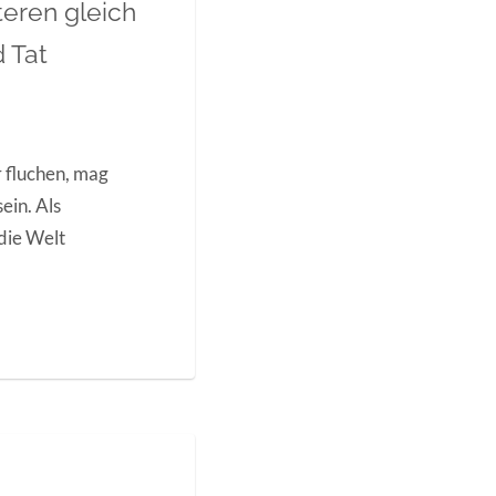
teren gleich
d Tat
 fluchen, mag
ein. Als
die Welt