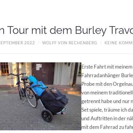
n Tour mit dem Burley Trav
 SEPTEMBER 2022
/
WOLFF VON RECHENBERG
/
KEINE KOMM
Erste Fahrt mit meinem
Fahrradanhänger Burley
Probe mit den Orgelnaut
von meinem traditionel
getrennt habe und nur 
Set spiele, träume ich 
und Auftritten in der 
mit dem Fahrrad zu fah