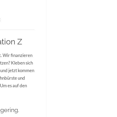
E
tion Z
. Wir finanzieren
tzen? Kleben sich
, und jetzt kommen
Zahnbürste und
 Um es auf den
gering.