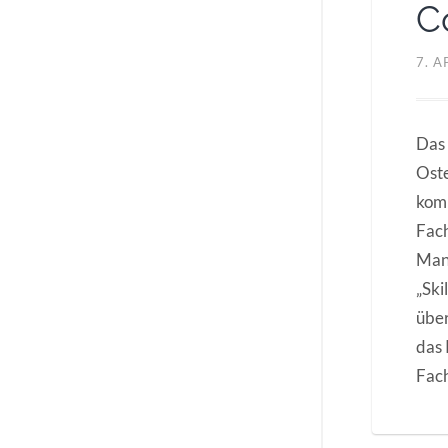
C
7. A
Das
Oste
komm
Fach
Mana
„Ski
über
das 
Fach