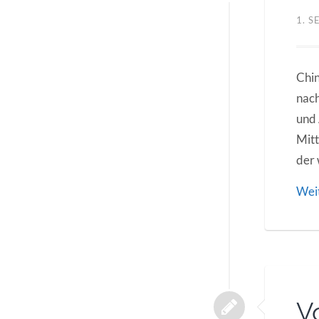
1. 
Chin
nach
und 
Mitt
der 
Wei
V