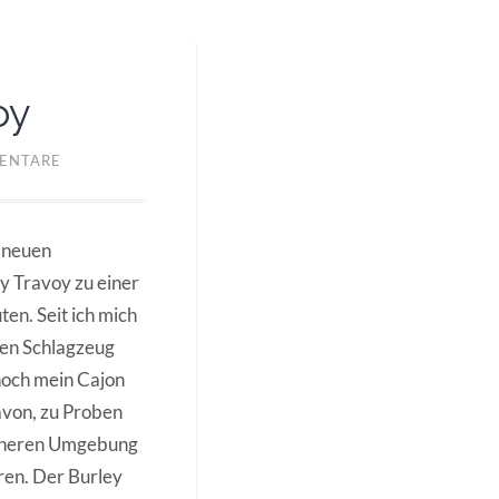
oy
ENTARE
 neuen
 Travoy zu einer
en. Seit ich mich
len Schlagzeug
noch mein Cajon
davon, zu Proben
näheren Umgebung
ren. Der Burley