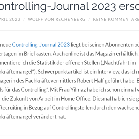
ontrolling-Journal 2023 ers
PRIL 2023
/
WOLFF VON RECHENBERG
/
KEINE KOMMENTAR
 neue
Controlling-Journal 2023
liegt bei seinen Abonnenten pü
rtagen im Briefkasten. Auch online ist das Magazin erhältlich.
entiere ich die Statistik der offenen Stellen („Nachtfahrt im
kräftemangel“). Schwerpunktartikel ist ein Interview, das ich 
gerin des Fachkräftevermittlers Robert Half geführt habe, 
lls für das Controlling“. Mit Frau Yilmaz habe ich schon einmal
 die Zukunft von Arbeit im Home Office. Diesmal hab ich sie g
Recruiting in Bezug auf Controllingstellen durch den wachsen
kräftemangel verändert hat.