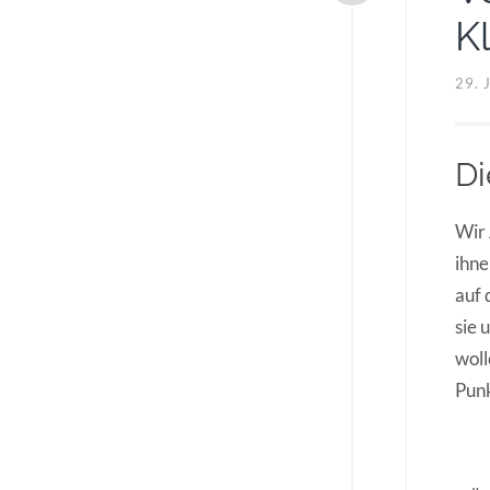
K
29. 
Di
Wir 
ihne
auf 
sie 
woll
Punk