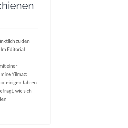
chienen
E
nktlich zu den
 Im Editorial
mit einer
Emine Yilmaz:
 vor einigen Jahren
efragt, wie sich
den