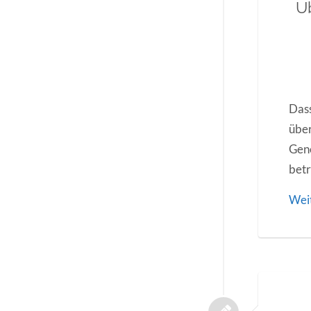
Üb
Dass
über
Gene
betr
Wei