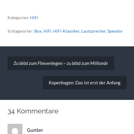
Kategorien:
HiFi
Schlagwörter:
Box
,
HiFi
,
HiFi-Klassiker
,
Lautsprecher
,
Spendor
Beitragsnavigation
Zu blöd zum Fliesenlegen – zu blöd zum Millionär
Kopenhagen: Das ist erst der Anfang
34 Kommentare
Gunter