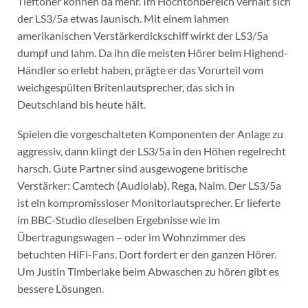
Tieftöner können da mehr. Im Hochtonbereich verhält sich
der LS3/5a etwas launisch. Mit einem lahmen
amerikanischen Verstärkerdickschiff wirkt der LS3/5a
dumpf und lahm. Da ihn die meisten Hörer beim Highend-
Händler so erlebt haben, prägte er das Vorurteil vom
weichgespülten Britenlautsprecher, das sich in
Deutschland bis heute hält.
Spielen die vorgeschalteten Komponenten der Anlage zu
aggressiv, dann klingt der LS3/5a in den Höhen regelrecht
harsch. Gute Partner sind ausgewogene britische
Verstärker: Camtech (Audiolab), Rega, Naim. Der LS3/5a
ist ein kompromissloser Monitorlautsprecher. Er lieferte
im BBC-Studio dieselben Ergebnisse wie im
Übertragungswagen – oder im Wohnzimmer des
betuchten HiFi-Fans. Dort fordert er den ganzen Hörer.
Um Justin Timberlake beim Abwaschen zu hören gibt es
bessere Lösungen.