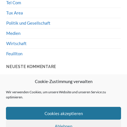
Tel Com
Tux Area
Politik und Gesellschaft
Medien
Wirtschaft
Feuillton
NEUESTE KOMMENTARE
Wolff von Rechenberg
zu
HiFi-Klassiker: LS3/5a
Cookie-Zustimmung verwalten
Guenter
zu
HiFi-Klassiker: LS3/5a
Wir verwenden Cookies, um unsere Website und unseren Service zu
optimieren.
Wolff von Rechenberg
zu
Linux Mint: Google Drive
integrieren
Cookies akzeptieren
Günter Link
zu
Linux Mint: Google Drive integrieren
Wolff von Rechenberg
zu
HiFi-Klassiker: Celestion 3
Ablehnen