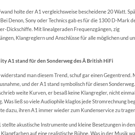
fwand holte der A1 vergleichsweise bescheidene 20 Watt. Sp
. Bei Denon, Sony oder Technics gab es für die 1300 D-Mark de
er-Dickschiffe. Mit linealgeraden Frequenzgängen, zig
ngen, Klangreglern und Anschlüsse für alle möglichen und u
ity A1 stand für den Sonderweg des Â British HiFi
 widerstand man diesem Trend, schuf gar einen Gegentrend. M
Ausnahme, und der A1 stand symbolisch für diesen Sonderweg.
hrieb weite Kurven, er besaß keine Klangregler, nicht einmal
 Was ließ so viele Audiophile klaglos jede Stromrechnung be
ute dazu, ihren A1 immer wieder zum Kundenservice zu trage
 stellte akustische Instrumente und kleine Besetzungen in den
langfarben auf eine realistische Bühne. Was in der Musik wa