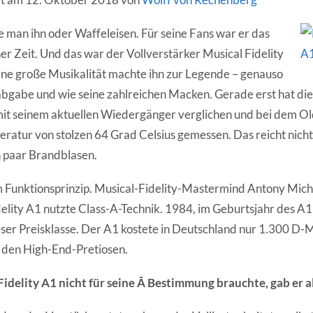
 man ihn oder Waffeleisen. Für seine Fans war er das
er Zeit. Und das war der Vollverstärker Musical Fidelity
eine große Musikalität machte ihn zur Legende – genauso
gabe und wie seine zahlreichen Macken. Gerade erst hat die 
it seinem aktuellen Wiedergänger verglichen und bei dem Ol
atur von stolzen 64 Grad Celsius gemessen. Das reicht nicht 
n paar Brandblasen.
m Funktionsprinzip. Musical-Fidelity-Mastermind Antony Mich
delity A1 nutzte Class-A-Technik. 1984, im Geburtsjahr des A
ieser Preisklasse. Der A1 kostete in Deutschland nur 1.300 D-
r den High-End-Pretiosen.
Fidelity A1 nicht für seine Â Bestimmung brauchte, gab er 