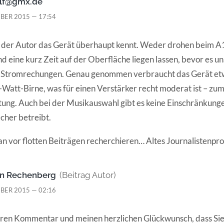
lf@gmx.de
BER 2015 — 17:54
b der Autor das Gerät überhaupt kennt. Weder drohen beim 
d eine kurz Zeit auf der Oberfläche liegen lassen, bevor es 
 Stromrechungen. Genau genommen verbraucht das Gerät etw
Watt-Birne, was für einen Verstärker recht moderat ist – zuma
tung. Auch bei der Musikauswahl gibt es keine Einschränkung
cher betreibt.
 man vor flotten Beiträgen recherchieren… Altes Journalistenp
on Rechenberg
(Beitrag Autor)
BER 2015 — 02:16
hren Kommentar und meinen herzlichen Glückwunsch, dass Sie