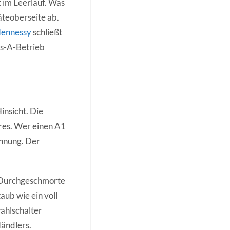
t im Leerlauf. Was
äteoberseite ab.
ennessy
schließt
ss-A-Betrieb
insicht. Die
res. Wer einen A1
chnung. Der
1. Durchgeschmorte
aub wie ein voll
ahlschalter
ändlers.