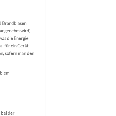
A1 Brandblasen
unangenehm wird)
as die Energie
l für ein Gerät
en, sofern man den
roblem
 bei der