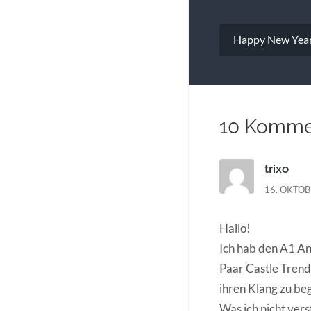
Beitragsna
Happy New Yea
10 Komme
trixo
16. OKTOB
Hallo!
Ich hab den A1 A
Paar Castle Trend
ihren Klang zu be
Was ich nicht ver