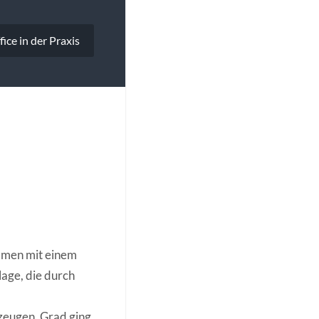
ce in der Praxis
mmen mit einem
age, die durch
rzeugen. Grad ging