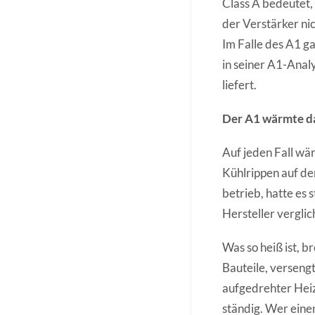
Class A bedeutet, 
der Verstärker nic
Im Falle des A1 g
in seiner A1-Analy
liefert.
Der A1 wärmte das
Auf jeden Fall wär
Kühlrippen auf d
betrieb, hatte es
Hersteller vergli
Was so heiß ist, b
Bauteile, verseng
aufgedrehter Hei
ständig. Wer eine