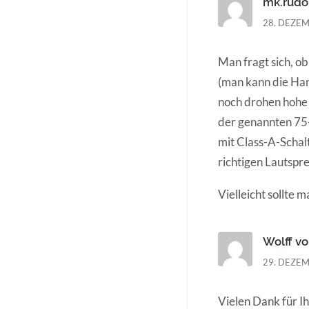
mk.rudo
28. DEZEM
Man fragt sich, o
(man kann die Han
noch drohen hohe
der genannten 75-
mit Class-A-Schal
richtigen Lautspre
Vielleicht sollte
Wolff v
29. DEZEM
Vielen Dank für I