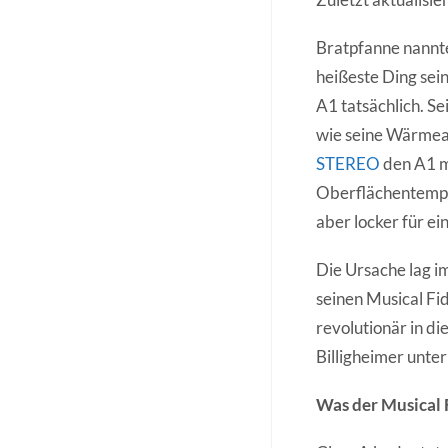
Bratpfanne nannte
heißeste Ding sein
A1 tatsächlich. S
wie seine Wärmeab
STEREO
den A1 m
Oberflächentemper
aber locker für ei
Die Ursache lag i
seinen Musical Fi
revolutionär in d
Billigheimer unte
Was der Musical 