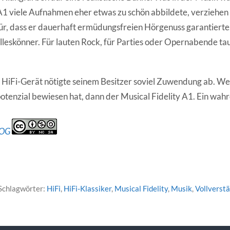
A1 viele Aufnahmen eher etwas zu schön abbildete, verziehen 
afür, dass er dauerhaft ermüdungsfreien Hörgenuss garantiert
Alleskönner. Für lauten Rock, für Parties oder Opernabende ta
HiFi-Gerät nötigte seinem Besitzer soviel Zuwendung ab. Wen
otenzial bewiesen hat, dann der Musical Fidelity A1. Ein wahr
LOG
Schlagwörter:
HiFi
,
HiFi-Klassiker
,
Musical Fidelity
,
Musik
,
Vollverst