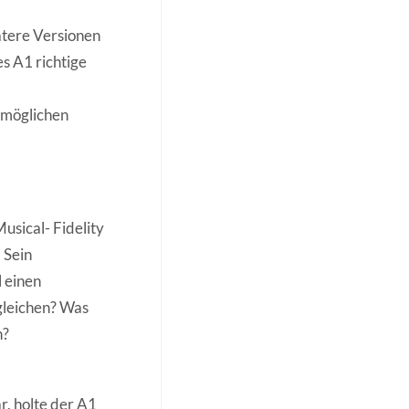
ätere Versionen
s A1 richtige
nmöglichen
usical- Fidelity
 Sein
 einen
gleichen? Was
n?
r, holte der A1