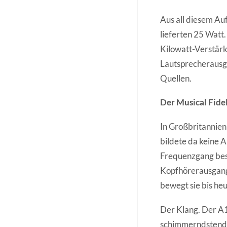
Aus all diesem Au
lieferten 25 Watt
Kilowatt-Verstärk
Lautsprecherausgä
Quellen.
Der Musical Fidel
In Großbritannien
bildete da keine 
Frequenzgang besc
Kopfhörerausgang.
bewegt sie bis he
Der Klang. Der A1
schimmerndstend K