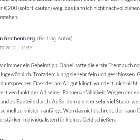
ür € 200 (sofort kaufen) weg, das kann ich nicht nachvollzieh
erstehen.
on Rechenberg
(Beitrag Autor)
ER 2012 — 11:39
war immer ein Geheimtipp. Dabei hatte die erste Trent auch no
ngewöhnlich. Trotzdem klang sie sehr fein und geschlossen. G
inlautsprecher. Dass der am A1 gut klingt, wundert mich nicht.
rt verdankt der A1 seiner Pannenanfälligkeit. Wegen der e
und zu Bauteile durch. Außerdem zieht er sehr viel Staub, we
 schnell zu knistern anfängt. Wen das nicht schrckt, der kann f
erstärker-Individualisten für kleines Geld schießen.