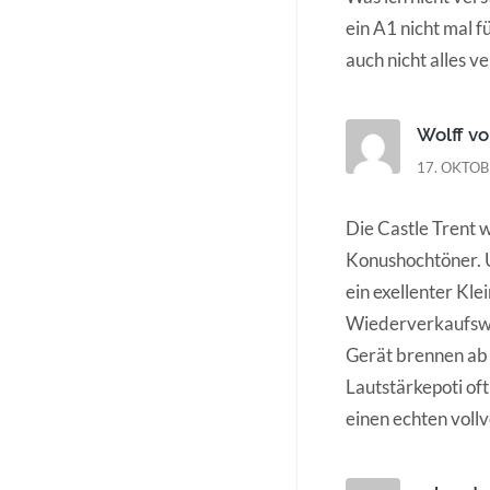
ein A1 nicht mal f
auch nicht alles v
Wolff v
17. OKTOB
Die Castle Trent 
Konushochtöner. U
ein exellenter Kle
Wiederverkaufswe
Gerät brennen ab 
Lautstärkepoti oft
einen echten vollv