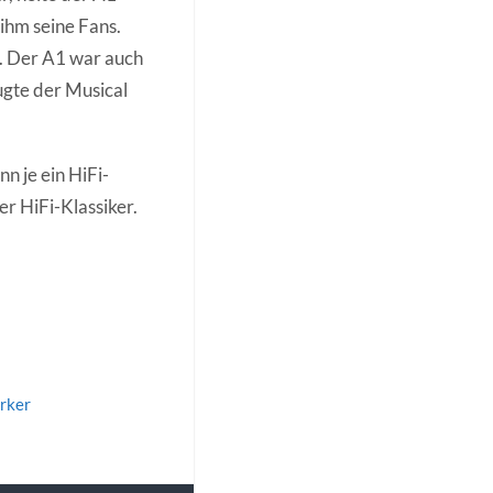
ihm seine Fans.
e. Der A1 war auch
ugte der Musical
n je ein HiFi-
er HiFi-Klassiker.
ärker