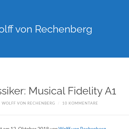
lff von Rechenberg
ssiker: Musical Fidelity A1
/
WOLFF VON RECHENBERG
/
10 KOMMENTARE
ert am 12. Oktober 2018 von
Wolff von Rechenberg