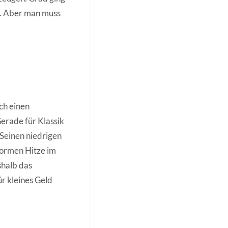
en. Aber man muss
ch einen
erade für Klassik
 Seinen niedrigen
normen Hitze im
shalb das
ür kleines Geld