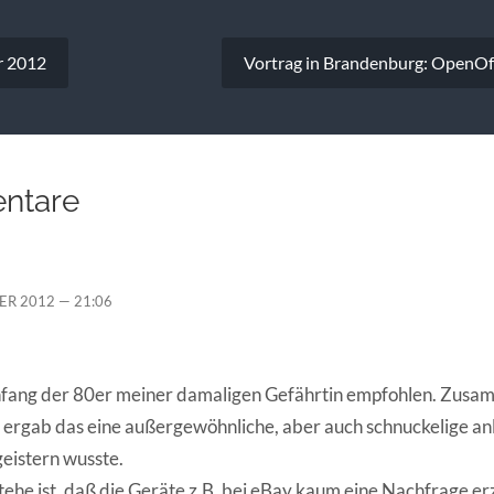
vigation
r 2012
Vortrag in Brandenburg: OpenOffi
ntare
ER 2012 — 21:06
nfang der 80er meiner damaligen Gefährtin empfohlen. Zusa
 ergab das eine außergewöhnliche, aber auch schnuckelige anl
geistern wusste.
stehe ist, daß die Geräte z.B. bei eBay kaum eine Nachfrage e