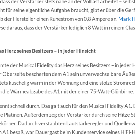
dass der Verstärker stets nahe an der Volllast arbeitet – selbs
ht für seine eigentliche Aufgabe braucht, gibt er über die Ger
ab der Hersteller einen Ruhestrom von 0,8 Ampere an.
Mark H
se daraus, dass der Verstärker lediglich 8 Watt in reinem Cla
 Herz seines Besitzers – in jeder Hinsicht
mte der Musical Fidelity das Herz seines Besitzers – in jeder H
er Oberseite bescherten dem A1 sein unverwechselbare Äuße
 stets kuschelig warm in der Wohnung und eine stolze Stromre
ch die Wärmeabgabe des A1 mit der einer 75-Watt-Glühbirne.
rennt schnell durch. Das galt auch für den Musical Fidelity A
te Platinen. Außerdem zog der Verstärker durch seine Hitze St
zkörper. Dadurch verstaubten Lautstärkeregler und Quellenw
n A1 besaß, war Dauergast beim Kundenservice seines HiFi-H