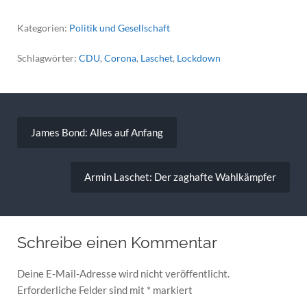
Kategorien:
Politik und Gesellschaft
Schlagwörter:
CDU
,
Corona
,
Laschet
,
Lockdown
Beitragsnavigation
James Bond: Alles auf Anfang
Armin Laschet: Der zaghafte Wahlkämpfer
Schreibe einen Kommentar
Deine E-Mail-Adresse wird nicht veröffentlicht.
Erforderliche Felder sind mit
*
markiert