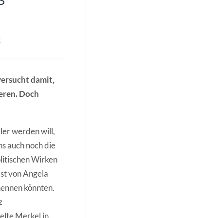
E
ersucht damit,
ieren. Doch
er werden will,
ns auch noch die
olitischen Wirken
ist von Angela
nennen könnten.
z
lte Merkel in