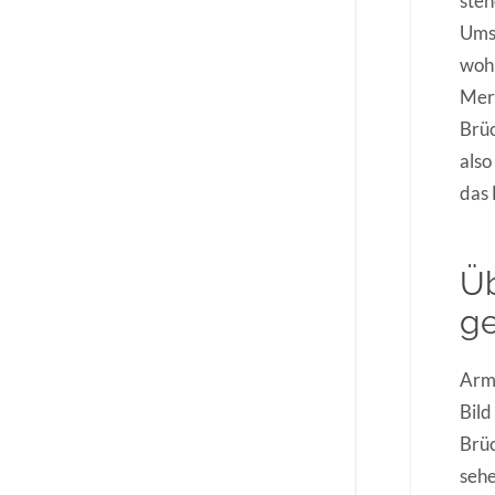
steh
Umst
wohl
Merk
Brüc
also
das
Üb
g
Armi
Bild
Brüc
sehe