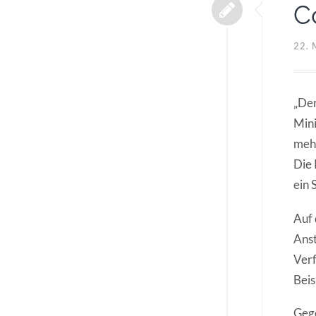
C
22.
„Der
Mini
mehr
Die
ein 
Auf 
Anst
Verf
Beis
Gege