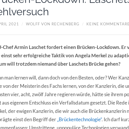
ehlversuch
PRIL 2021
/
WOLFF VON RECHENBERG
/
KEINE KOMMENTAR
-Chef Armin Laschet fordert einen Brücken-Lockdown. Er v
 einst sehr erfolgreiche Taktik von Angela Merkel zu adapt
um will trotzdem niemand über Laschets Brücke gehen?
 man lernen will, dann doch von den Besten, oder? Wer Kanzl
te von der Meisterin des Fachs lernen, von der Kanzlerin, die u
sten vier, acht, zwölf Jahre regieren würde, hätte sie ihrem p
t aus eigenem Entschluss ein Verfallsdatum gesetzt. Die Rede 
el, der ewigen Kanzlerin, die wir auch die Brückenkanzlerin 
prägte einst den Begriff der
„Brückentechnologie“
. Ich darf kur
mmenfassen: Umstrittene, unpopuläre Technologien verwande