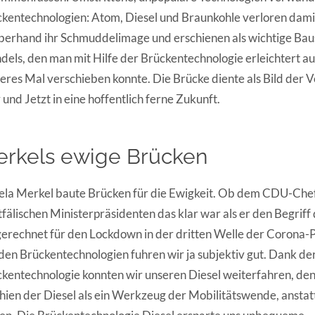
kentechnologien: Atom, Diesel und Braunkohle verloren dami
erhand ihr Schmuddelimage und erschienen als wichtige Baus
els, den man mit Hilfe der Brückentechnologie erleichtert a
eres Mal verschieben konnte. Die Brücke diente als Bild der 
 und Jetzt in eine hoffentlich ferne Zukunft.
rkels ewige Brücken
la Merkel baute Brücken für die Ewigkeit. Ob dem CDU-Chef
fälischen Ministerpräsidenten das klar war als er den Begriff
erechnet für den Lockdown in der dritten Welle der Corona
den Brückentechnologien fuhren wir ja subjektiv gut. Dank de
kentechnologie konnten wir unseren Diesel weiterfahren, denn
hien der Diesel als ein Werkzeug der Mobilitätswende, anstat