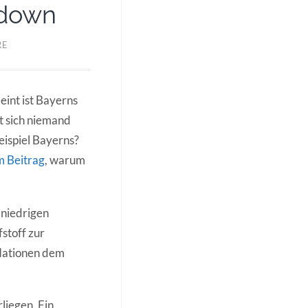
tdown
RE
eint ist Bayerns
t sich niemand
eispiel Bayerns?
m Beitrag
, warum
 niedrigen
stoff zur
 Nationen dem
liegen. Ein