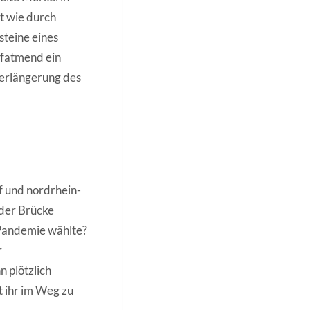
t wie durch
teine eines
ufatmend ein
Verlängerung des
 und nordrhein-
 der Brücke
-Pandemie wählte?
r
 plötzlich
t ihr im Weg zu