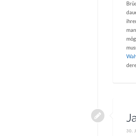
Brüc
daue
ihre
man 
möge
muss
Wah
dere
J
30.