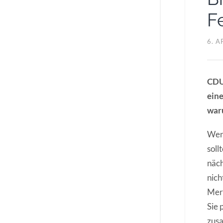
F
6. A
CDU
eine
war
Wenn
soll
näch
nich
Merk
Sie 
zusa