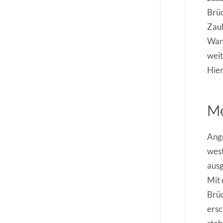
Brüc
Zaub
Wand
weit
Hier
Me
Ange
west
ausg
Mit 
Brüc
ersc