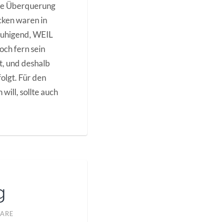
 die Überquerung
cken waren in
eruhigend, WEIL
och fern sein
t, und deshalb
olgt. Für den
will, sollte auch
g
ARE