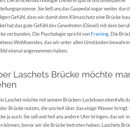
en. Die Brückentechnologie Diesel ersparte uns unbequeme
ellungsprozesse. Sie ließ uns das Gaspedal sogar weiter durc
igen Gefühl, dass wir damit dem Klimaschutz eine Brücke ba
el hat das gute Gefühl des Gewohnten (Diesel) mit dem beru
ke verbunden. Die Psychologie spricht von
Framing
. Die Brüc
 etwas Wohltuendes, das wir unter allen Umständen bewahren
 Bild einmal angenommen haben.
er Laschets Brücke möchte man
ehen
n Laschet möchte mit seinem Brücken-Lockdown ebenfalls d
 der Brücke nutzen, die uns heil über das eisige Wasser bringt.
ke ja auch. Sie soll und heil ans andere Ufer bringen, das wir i
n können, bevor wir die Brücke betreten haben. Laschets Brück