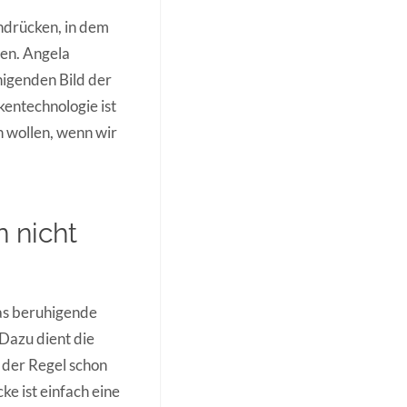
hdrücken, in dem
uen. Angela
higenden Bild der
kentechnologie ist
 wollen, wenn wir
 nicht
as beruhigende
 Dazu dient die
n der Regel schon
e ist einfach eine