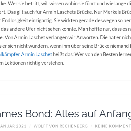
ke. Wer sie betritt, will wissen wohin sie führt und wie lange
rt. Das gilt auch für Armin Laschets Brücke. Nur Merkels Brü
r Endlosigkeit einzigartig. Sie wirkten gerade deswegen so b
das andere Ufer nicht sehen konnte. Man hoffte nur, dass es n
. Von Armin Laschet verlangen wir Anworten. Die hat er nich
 er sich nicht wundern, wenn ihm über seine Brücke niemand f
lkämpfer Armin Laschet
heißt das: Wer von den Besten lernen 
n Lektionen richtig verstehen.
ames Bond: Alles auf Anfan
 JANUAR 2021
/
WOLFF VON RECHENBERG
/
KEINE KOMMENT