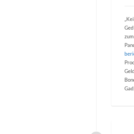
„Kei
Gedr
zum 
Pand
beri
Prod
Geld
Bond
Gadg