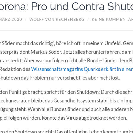
orona: Pro und Contra Shu
 MÄRZ 2020
/
WOLFF VON RECHENBERG
/
KEINE KOMMENTA
 Söder macht das richtig“, höre ich oft in meinem Umfeld. Gem
sterpräsident Markus Söder. Jetzt alles herunterfahren, dami
 ansteckt. Aber warum folgen nicht alle Bundesländer dem B
 Redaktion des
Wissenschaftsmagazins Quarks erklärt in eine
Shutdown das Problem nur verschiebt, es aber nicht löst.
den Punkt gebracht, spricht für den Shutdown: Durch die sehr
eckungsraten bleibt das Gesundheitssystem stabil bis ein Impf
ügung steht. Wenn alle Bundesländer und auch alle anderen
piel folgen würden, könnte das Virus augetrocknet werden.
n den Shutdown spricht: Das öffentliche Leben kommt zum Er