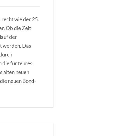
zurecht wie der 25.
r. Ob die Zeit
lauf der
ht werden. Das
 durch
die für teures
m alten neuen
 die neuen Bond-