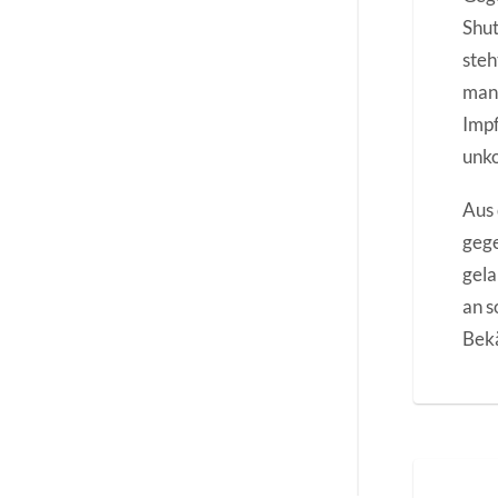
Shut
steh
man 
Impf
unko
Aus 
gege
gela
an s
Bekä