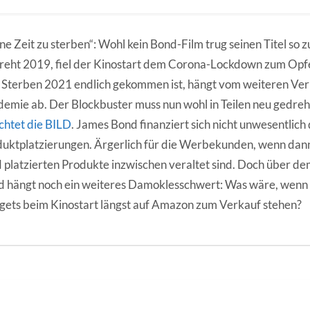
ne Zeit zu sterben“: Wohl kein Bond-Film trug seinen Titel so 
eht 2019, fiel der Kinostart dem Corona-Lockdown zum Opfe
Sterben 2021 endlich gekommen ist, hängt vom weiteren Ver
emie ab. Der Blockbuster muss nun wohl in Teilen neu gedre
chtet die BILD
. James Bond finanziert sich nicht unwesentlich
uktplatzierungen. Ärgerlich für die Werbekunden, wenn dann 
 platzierten Produkte inzwischen veraltet sind. Doch über de
 hängt noch ein weiteres Damoklesschwert: Was wäre, wenn
ets beim Kinostart längst auf Amazon zum Verkauf stehen?