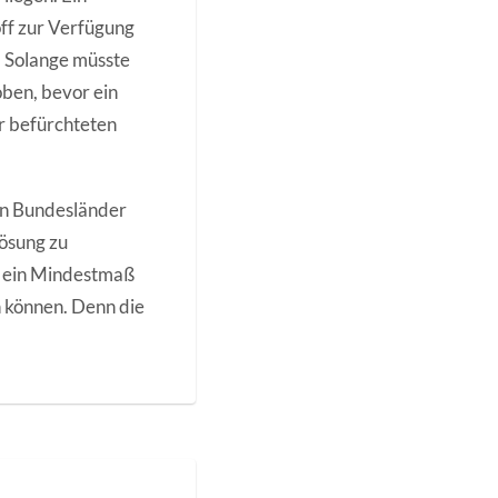
off zur Verfügung
. Solange müsste
ben, bevor ein
ur befürchteten
en Bundesländer
Lösung zu
er ein Mindestmaß
n können. Denn die