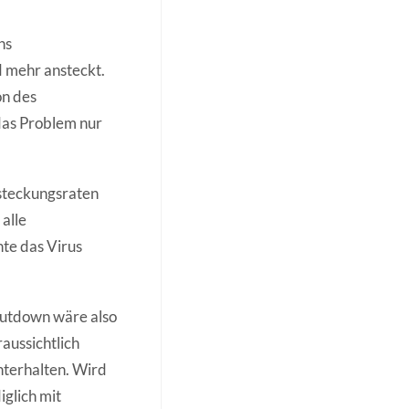
ns
d mehr ansteckt.
on des
das Problem nur
nsteckungsraten
alle
te das Virus
hutdown wäre also
raussichtlich
terhalten. Wird
iglich mit