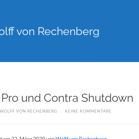
lff von Rechenberg
 Pro und Contra Shutdown
WOLFF VON RECHENBERG
/
KEINE KOMMENTARE
ert am 22. März 2020 von
Wolff von Rechenberg