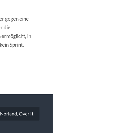
er gegen eine
r die
ermöglicht, in
ein Sprint,
 Norland, Over It