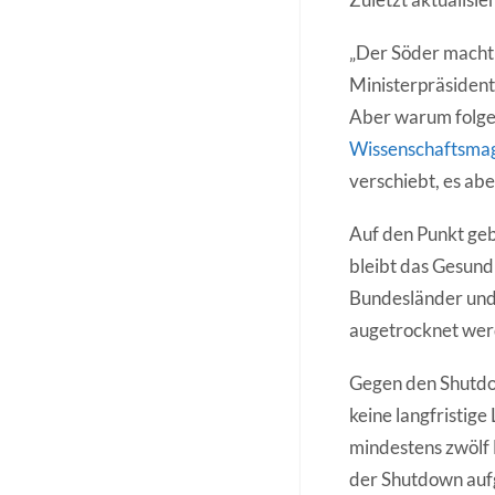
„Der Söder macht d
Ministerpräsident
Aber warum folgen
Wissenschaftsmaga
verschiebt, es aber
Auf den Punkt geb
bleibt das Gesundh
Bundesländer und 
augetrocknet wer
Gegen den Shutdow
keine langfristige
mindestens zwölf
der Shutdown aufg