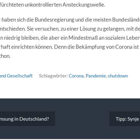
fürchteten unkontrollierten Ansteckungswelle.
 haben sich die Bundesregierung und die meisten Bundesländ
tschieden. Sie versuchen, zu einer Lösung zu gelangen, mit de
 niedrig bleiben, die aber ein Mindestmaß an sozialem Leben 
haft einrichten können. Denn die Bekämpfung von Corona ist k
thon.
 und Gesellschaft
Schlagwörter:
Corona
,
Pandemie
,
shutdown
vigation
msung in Deutschland?
Tipp: Synje