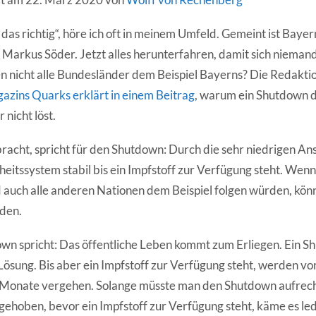
as richtig“, höre ich oft in meinem Umfeld. Gemeint ist Bayer
 Markus Söder. Jetzt alles herunterfahren, damit sich nieman
 nicht alle Bundesländer dem Beispiel Bayerns? Die Redakti
zins Quarks erklärt in einem Beitrag
, warum ein Shutdown 
 nicht löst.
racht, spricht für den Shutdown: Durch die sehr niedrigen A
eitssystem stabil bis ein Impfstoff zur Verfügung steht. Wenn 
auch alle anderen Nationen dem Beispiel folgen würden, könn
den.
n spricht: Das öffentliche Leben kommt zum Erliegen. Ein S
 Lösung. Bis aber ein Impfstoff zur Verfügung steht, werden vo
 Monate vergehen. Solange müsste man den Shutdown aufrech
ehoben, bevor ein Impfstoff zur Verfügung steht, käme es led