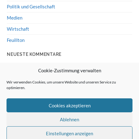
Politik und Gesellschaft
Medien
Wirtschaft
Feuillton
NEUESTE KOMMENTARE
Wolff von Rechenberg
zu
HiFi-Klassiker: LS3/5a
Cookie-Zustimmung verwalten
Guenter
zu
HiFi-Klassiker: LS3/5a
Wir verwenden Cookies, um unsere Website und unseren Service zu
optimieren.
Wolff von Rechenberg
zu
Linux Mint: Google Drive
integrieren
Cookies akzeptieren
Günter Link
zu
Linux Mint: Google Drive integrieren
Wolff von Rechenberg
zu
HiFi-Klassiker: Celestion 3
Ablehnen
Einstellungen anzeigen