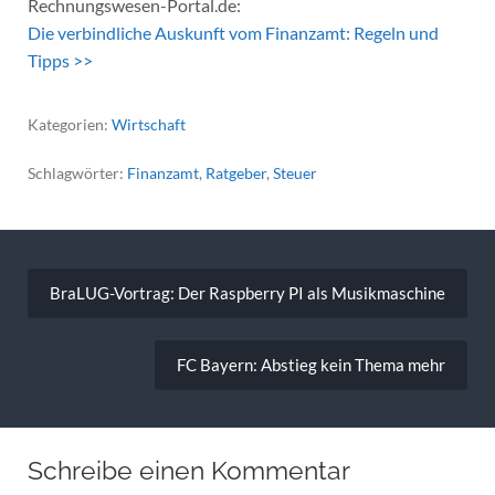
Rechnungswesen-Portal.de:
Die verbindliche Auskunft vom Finanzamt: Regeln und
Tipps >>
Kategorien:
Wirtschaft
Schlagwörter:
Finanzamt
,
Ratgeber
,
Steuer
Beitragsnavigation
BraLUG-Vortrag: Der Raspberry PI als Musikmaschine
FC Bayern: Abstieg kein Thema mehr
Schreibe einen Kommentar