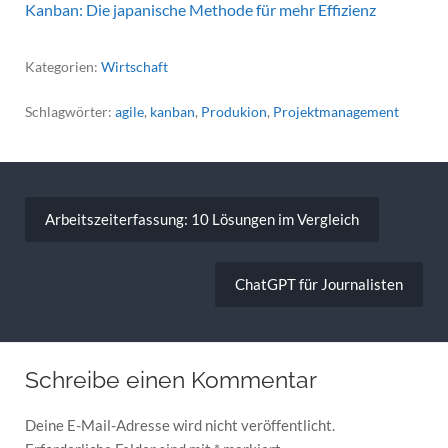
Kanban: Die japanische Methode für mehr Effizienz
Kategorien:
Wirtschaft
Schlagwörter:
agile
,
kanban
,
Produkion
,
Projektmanagement
Beitragsnavigation
Arbeitszeiterfassung: 10 Lösungen im Vergleich
ChatGPT für Journalisten
Schreibe einen Kommentar
Deine E-Mail-Adresse wird nicht veröffentlicht.