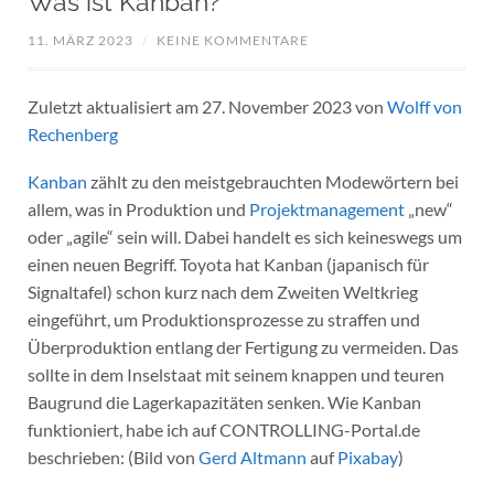
Was ist Kanban?
11. MÄRZ 2023
/
KEINE KOMMENTARE
Zuletzt aktualisiert am 27. November 2023 von
Wolff von
Rechenberg
Kanban
zählt zu den meistgebrauchten Modewörtern bei
allem, was in Produktion und
Projektmanagement
„new“
oder „agile“ sein will. Dabei handelt es sich keineswegs um
einen neuen Begriff. Toyota hat Kanban (japanisch für
Signaltafel) schon kurz nach dem Zweiten Weltkrieg
eingeführt, um Produktionsprozesse zu straffen und
Überproduktion entlang der Fertigung zu vermeiden. Das
sollte in dem Inselstaat mit seinem knappen und teuren
Baugrund die Lagerkapazitäten senken. Wie Kanban
funktioniert, habe ich auf CONTROLLING-Portal.de
beschrieben: (Bild von
Gerd Altmann
auf
Pixabay
)