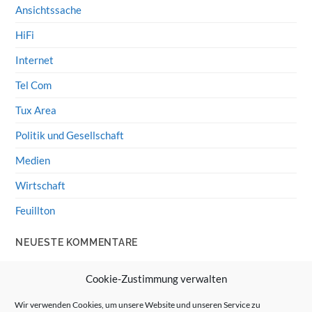
Ansichtssache
HiFi
Internet
Tel Com
Tux Area
Politik und Gesellschaft
Medien
Wirtschaft
Feuillton
NEUESTE KOMMENTARE
Wolff von Rechenberg
zu
HiFi-Klassiker: LS3/5a
Cookie-Zustimmung verwalten
Guenter
zu
HiFi-Klassiker: LS3/5a
Wir verwenden Cookies, um unsere Website und unseren Service zu