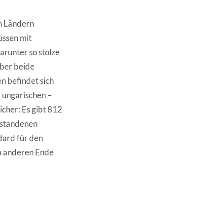
en Ländern
üssen mit
arunter so stolze
ber beide
n befindet sich
 ungarischen –
icher: Es gibt 812
ntstandenen
dard für den
am anderen Ende