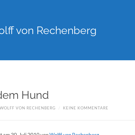
lff von Rechenberg
dem Hund
WOLFF VON RECHENBERG
/
KEINE KOMMENTARE
rt am 30. Juli 2010 von
Wolff von Rechenberg