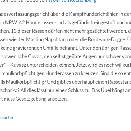
ndesverfassungsgericht über die Kampfhunderichtlinien in d
e in NRW: 42 Hunderassen sind als gefährlich eingestuft und m
hen. 13 dieser Rassen dürfen nicht mehr gezüchtet werden. d
ssen wie der Mastino Napolitano oder die Bordeaux-Dogge. Ü
keine gravierenden Unfälle bekannt. Unter den übrigen Rasse
r slowenische Cuvac, den selbst geübte Augen nur schwer vom
n“ – Kuvasz unterscheiden können. Jetzt wird es noch willkürl
e maulkorbpflichtigen Hunderassen zu kreuzen. Sind die so e
lls Maulkorbpflichtig? Und gibt es überhaupt einen Rassestan
charka? All dies lässt nur einen Schluss zu: Das Übel hängt 
rt muss Gesetzgebung ansetzen.
tssache