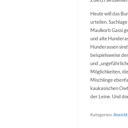
Heute will das Bu
urteilen. Sachlag
Maulkorb Gassi ge
und alte Hundera
Hunderassen sind 
beispielsweise de
und „ungefährliche
Möglichkeiten, di
Mischlinge ebenfa
kaukasischen Owts
der Leine. Und do
Kategorien:
Ansich