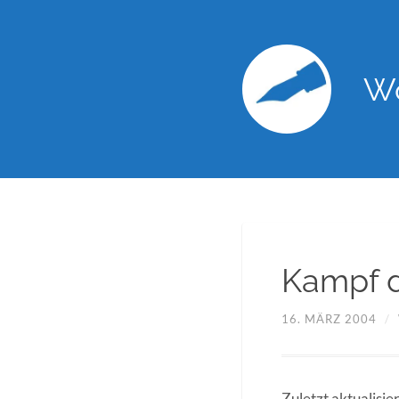
Wo
Kampf 
16. MÄRZ 2004
/
Zuletzt aktualisie