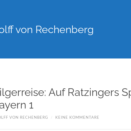
lff von Rechenberg
ilgerreise: Auf Ratzingers 
ayern 1
LFF VON RECHENBERG
/
KEINE KOMMENTARE