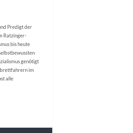
und Predigt der
m Ratzinger-
smus bis heute
 selbstbewussten
ozialismus genötigt
tbrettfahrern im
t alle