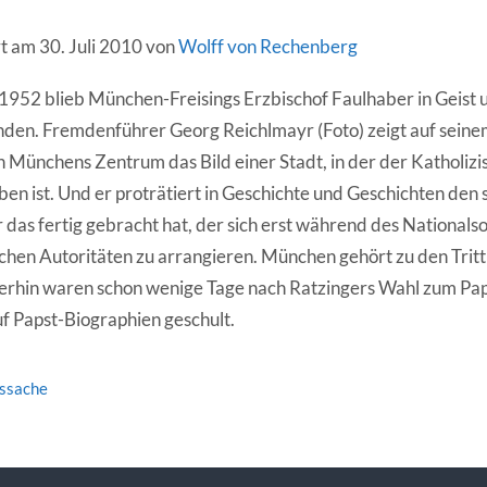
rt am 30. Juli 2010 von
Wolff von Rechenberg
 1952 blieb München-Freisings Erzbischof Faulhaber in Geist 
den. Fremdenführer Georg Reichlmayr (Foto) zeigt auf seine
 Münchens Zentrum das Bild einer Stadt, in der der Katholizi
ben ist. Und er proträtiert in Geschichte und Geschichten den
 das fertig gebracht hat, der sich erst während des Nationals
lichen Autoritäten zu arrangieren. München gehört zu den Trit
rhin waren schon wenige Tage nach Ratzingers Wahl zum Paps
 Papst-Biographien geschult.
tssache