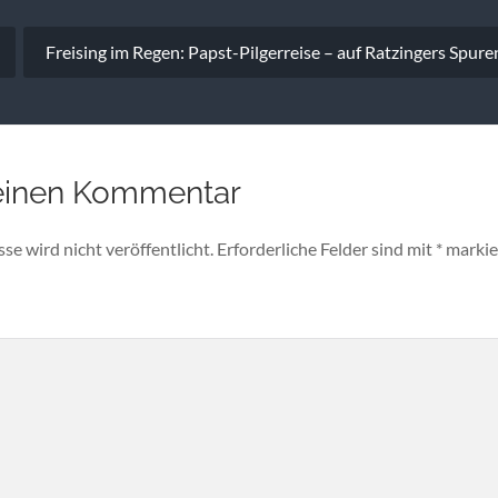
vigation
Freising im Regen: Papst-Pilgerreise – auf Ratzingers Spur
einen Kommentar
e wird nicht veröffentlicht.
Erforderliche Felder sind mit
*
markie