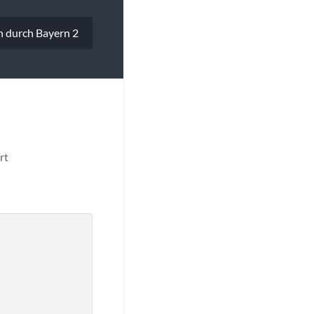
en durch Bayern 2
rt