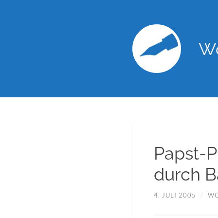
Wo
Papst-P
durch B
4. JULI 2005
/
WO