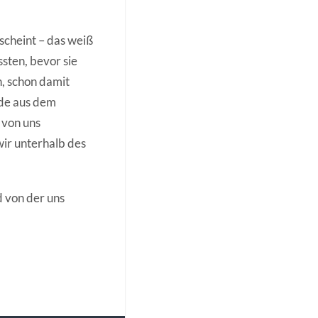
 scheint – das weiß
sten, bevor sie
n, schon damit
nde aus dem
 von uns
ir unterhalb des
d von der uns