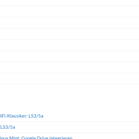
iFi-Klassiker: LS3/5a
: LS3/5a
inux Mint: Google Drive integrieren