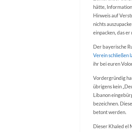
hätte, Informatio
Hinweis auf Verst
nichts auszupacke
einpacken, das er
Der bayerische R
Verein schließen l
ihr bei euren Vol
Vordergründig hat 
übrigens kein „Deu
Libanon eingebürg
bezeichnen. Diese 
betont werden.
Dieser Khaled el M