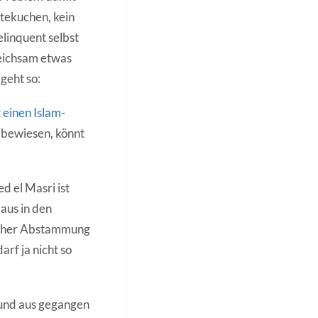
stekuchen, kein
linquent selbst
leichsam etwas
 geht so:
 einen Islam-
s bewiesen, könnt
d el Masri ist
 aus in den
ischer Abstammung
arf ja nicht so
n und aus gegangen