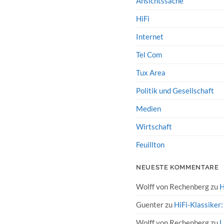
Ansichtssache
HiFi
Internet
Tel Com
Tux Area
Politik und Gesellschaft
Medien
Wirtschaft
Feuillton
NEUESTE KOMMENTARE
Wolff von Rechenberg
zu
H
Guenter
zu
HiFi-Klassiker
Wolff von Rechenberg
zu
L