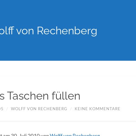
lff von Rechenberg
is Taschen füllen
05
/
WOLFF VON RECHENBERG
/
KEINE KOMMENTARE
rt am 30. Juli 2010 von
Wolff von Rechenberg