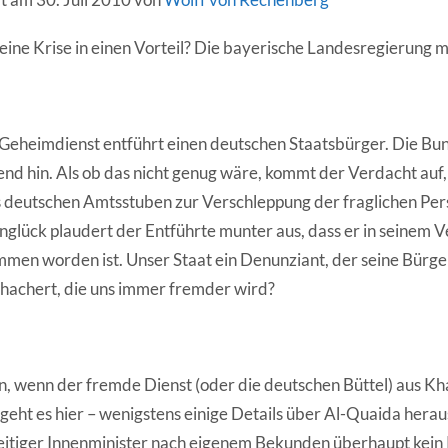
ine Krise in einen Vorteil? Die bayerische Landesregierung m
 Geheimdienst entführt einen deutschen Staatsbürger. Die B
nd hin. Als ob das nicht genug wäre, kommt der Verdacht auf, 
 deutschen Amtsstuben zur Verschleppung der fraglichen Per
nglück plaudert der Entführte munter aus, dass er in seinem V
en worden ist. Unser Staat ein Denunziant, der seine Bürger
hachert, die uns immer fremder wird?
ön, wenn der fremde Dienst (oder die deutschen Büttel) aus Kh
eht es hier – wenigstens einige Details über Al-Quaida herau
eitiger Innenminister nach eigenem Bekunden überhaupt kein