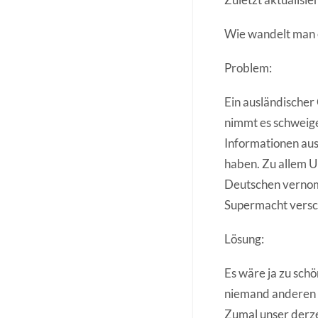
Wie wandelt man e
Problem:
Ein ausländischer
nimmt es schweige
Informationen aus
haben. Zu allem U
Deutschen vernomm
Supermacht versc
Lösung:
Es wäre ja zu sch
niemand anderen g
Zumal unser derz