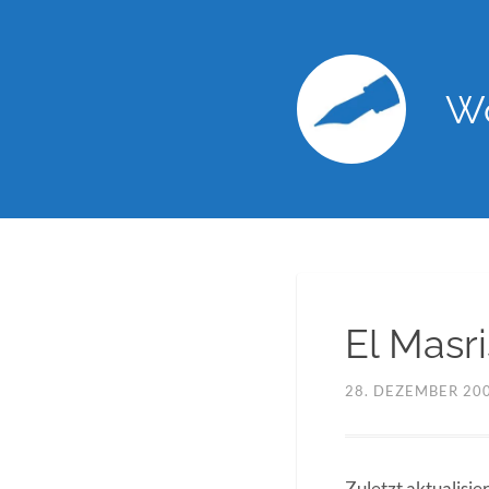
Wo
El Masr
28. DEZEMBER 20
Zuletzt aktualisie