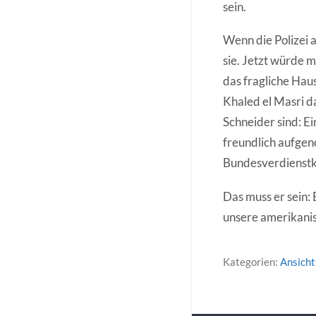
sein.
Wenn die Polizei a
sie. Jetzt würde m
das fragliche Hau
Khaled el Masri d
Schneider sind: Ei
freundlich aufgen
Bundesverdienstkr
Das muss er sein:
unsere amerikanis
Kategorien:
Ansich