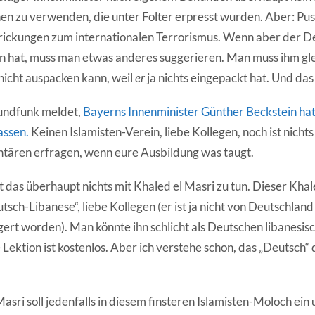
nen zu verwenden, die unter Folter erpresst wurden. Aber: Pu
rickungen zum internationalen Terrorismus. Wenn aber der De
n hat, muss man etwas anderes suggerieren. Man muss ihm g
 nicht auspacken kann, weil
er
ja nichts eingepackt hat. Und das
undfunk meldet,
Bayerns Innenminister Günther Beckstein hat
assen.
Keinen Islamisten-Verein, liebe Kollegen, noch ist nicht
ontären erfragen, wenn eure Ausbildung was taugt.
das überhaupt nichts mit Khaled el Masri zu tun. Dieser Khale
tsch-Libanese“, liebe Kollegen (er ist ja nicht von Deutschland
ert worden). Man könnte ihn schlicht als Deutschen libanes
Lektion ist kostenlos. Aber ich verstehe schon, das „Deutsch“ d
asri soll jedenfalls in diesem finsteren Islamisten-Moloch ei