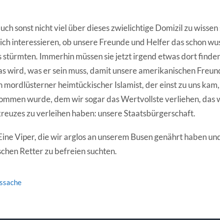
uch sonst nicht viel über dieses zwielichtige Domizil zu wissen
ich interessieren, ob unsere Freunde und Helfer das schon wus
s stürmten. Immerhin müssen sie jetzt irgend etwas dort finde
as wird, was er sein muss, damit unsere amerikanischen Freu
n mordlüsterner heimtückischer Islamist, der einst zu uns kam,
ommen wurde, dem wir sogar das Wertvollste verliehen, das w
euzes zu verleihen haben: unsere Staatsbürgerschaft.
 Eine Viper, die wir arglos an unserem Busen genährt haben un
chen Retter zu befreien suchten.
tssache