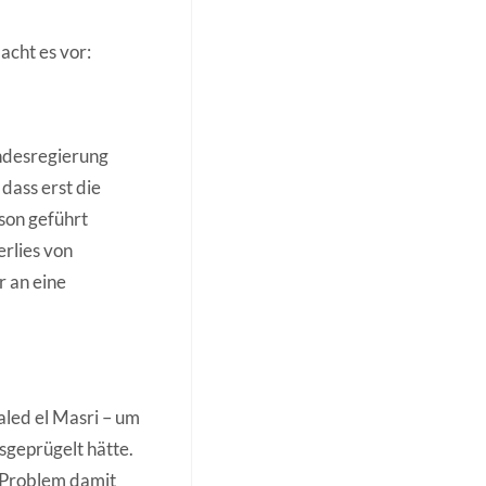
acht es vor:
undesregierung
dass erst die
son geführt
erlies von
 an eine
aled el Masri – um
sgeprügelt hätte.
 Problem damit