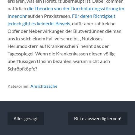
erklären, was ein Hörsturz überhaupt ist. Dabei kommen
natürlich
die Theorien von der Durchblutungsstörung im
Innenohr
auf den Praxistresen.
Für deren Richtigkeit
jedoch gibt es keinerlei Beweis
, dafür aber zahlreiche
Opfer der Nebenwirkungen der Blutverdünner, die man
uns in solch einem Fall verschreibt. „Nutzloses
Herumdoktern auf Krankenschein“ nennt das der
Tagesspiegel. Wenn die Krankenkassen diesen völlig
überflüssigen Unsinn bezahlen, warum nicht auch
Schröpfköpfe?
Kategorien:
Ansichtssache
Beitragsnavigation
Alles gesagt
Bitte auswendig lernen!