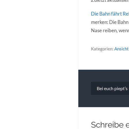
Die Bahn fährt R
merken: Die Bahn
Nase reiben, wenn
Kategorien:
Ansich
Beitragsna
Bei euch piept’s
Schreibe 