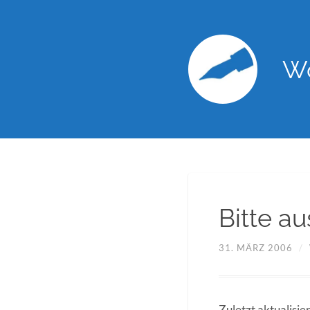
Wo
Bitte a
31. MÄRZ 2006
/
Zuletzt aktualisie