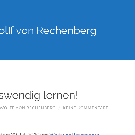
lff von Rechenberg
uswendig lernen!
WOLFF VON RECHENBERG
/
KEINE KOMMENTARE
rt am 30. Juli 2010 von
Wolff von Rechenberg