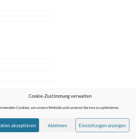
Cookie-Zustimmung verwalten
erwenden Cookies, um unsere Website und unseren Service zu optimieren.
okies akzeptieren
Ablehnen
Einstellungen anzeigen
me von
Anders Norén
—
↑ ↑