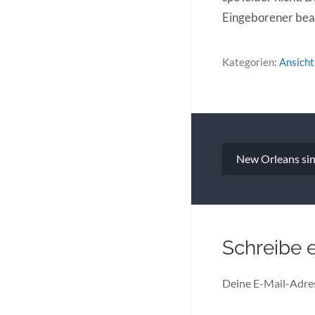
Eingeborener beac
Kategorien:
Ansich
Beitragsna
New Orleans si
Schreibe 
Deine E-Mail-Adress