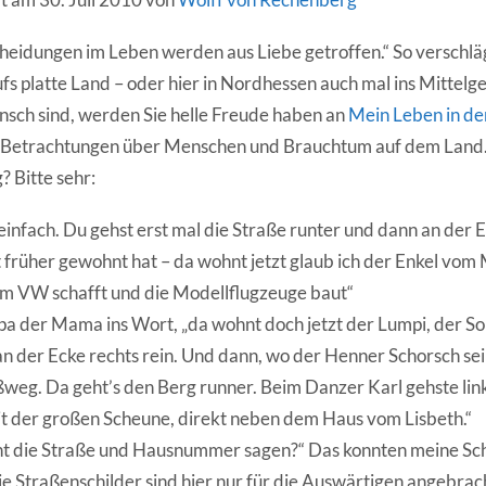
heidungen im Leben werden aus Liebe getroffen.“ So verschläg
s platte Land – oder hier in Nordhessen auch mal ins Mittelg
sch sind, werden Sie helle Freude haben an
Mein Leben in de
 Betrachtungen über Menschen und Brauchtum auf dem Land.
? Bitte sehr:
 einfach. Du gehst erst mal die Straße runter und dann an der 
 früher gewohnt hat – da wohnt jetzt glaub ich der Enkel vom 
eim VW schafft und die Modellflugzeuge baut“
Papa der Mama ins Wort, „da wohnt doch jetzt der Lumpi, der S
 an der Ecke rechts rein. Und dann, wo der Henner Schorsch se
ßweg. Da geht’s den Berg runner. Beim Danzer Karl gehste link
it der großen Scheune, direkt neben dem Haus vom Lisbeth.“
cht die Straße und Hausnummer sagen?“ Das konnten meine Sc
Die Straßenschilder sind hier nur für die Auswärtigen angebrach