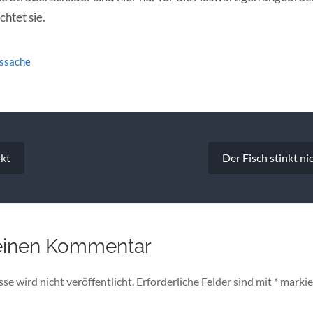
htet sie.
tssache
vigation
nkt
Der Fisch stinkt n
einen Kommentar
e wird nicht veröffentlicht.
Erforderliche Felder sind mit
*
markie