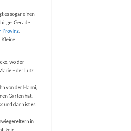
t es sogar einen
ebirge. Gerade
r Provinz
.
 Kleine
Ecke, wo der
Marie – der Lutz
ohn von der Hanni,
inen Garten hat,
s und dann ist es
hwiegereltern in
t, kein