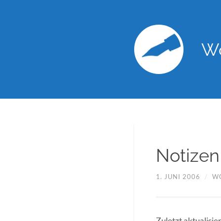
Wo
Notizen
1. JUNI 2006
/
W
Zuletzt aktualisie