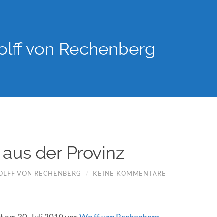
lff von Rechenberg
 aus der Provinz
OLFF VON RECHENBERG
/
KEINE KOMMENTARE
rt am 30. Juli 2010 von
Wolff von Rechenberg