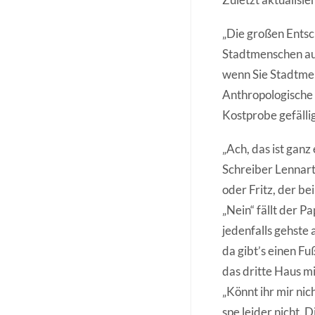
„Die großen Entsc
Stadtmenschen auf
wenn Sie Stadtmen
Anthropologische
Kostprobe gefällig
„Ach, das ist ganz
Schreiber Lennart
oder Fritz, der b
„Nein“ fällt der 
jedenfalls gehste
da gibt’s einen Fu
das dritte Haus m
„Könnt ihr mir ni
spe leider nicht. 