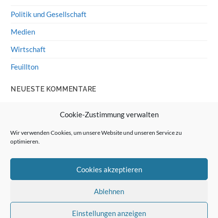
Politik und Gesellschaft
Medien
Wirtschaft
Feuillton
NEUESTE KOMMENTARE
Wolff von Rechenberg
zu
HiFi-Klassiker: LS3/5a
Cookie-Zustimmung verwalten
Guenter
zu
HiFi-Klassiker: LS3/5a
Wir verwenden Cookies, um unsere Website und unseren Service zu
optimieren.
Wolff von Rechenberg
zu
Linux Mint: Google Drive
integrieren
Cookies akzeptieren
Günter Link
zu
Linux Mint: Google Drive integrieren
Wolff von Rechenberg
zu
HiFi-Klassiker: Celestion 3
Ablehnen
Einstellungen anzeigen