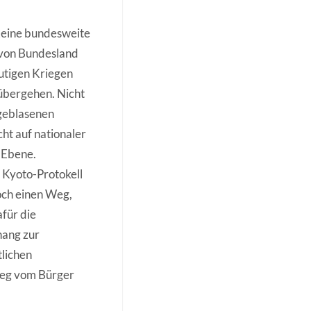
 Keine bundesweite
 von Bundesland
lutigen Kriegen
 übergehen. Nicht
geblasenen
cht auf nationaler
 Ebene.
s Kyoto-Protokell
och einen Weg,
für die
hang zur
tlichen
 weg vom Bürger