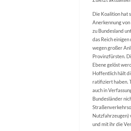
Die Koalition hat
Anerkennung von 
zu Bundesland unt
das Reich einigen
wegen großer Anl
Provinzfürsten. Di
Ebene gelöst werd
Hoffentlich hält 
ratifiziert haben
auch in Verfassun
Bundesländer nic
Straßenverkehrsor
Nutzfahrzeugen) v
und mit ihr die Ve