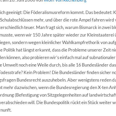
 sich geeinigt: Die Föderalismusreform kommt. Das bedeutet:
Schulabschlüssen mehr, und über die rote Ampel fahren wird
erschiedlich teuer. Man fragt sich, warum Bismarck in zwei b
 musste, wenn wir 150 Jahre später wieder zur Kleinstaaterei
iegen, sondern wegen kleinlicher Wahlkampfrethorik von auf
e Politik hat längst erkannt, dass die Probleme unserer Zeit ni
en können, also probieren wir’s einfach mal auf subnationaler
die Umwelt noch eine Weile durch, bis alle 16 Bundesländer da
. Todesstrafe? Kein Problem! Die Bundesländer finden sicher n
gsfragen Bundesrecht auszuhebeln. Aber wenigstens reden da
ht mehr dazwischen, wenn die Bundesregierung den X-ten An
dnung (Befestigung von Sitzgelegenheiten auf landwirtschaf
erabschieden will. Die Bundespolitik rückt ein Stück weiter
rnunft.