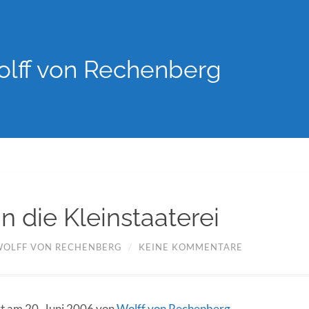
lff von Rechenberg
n die Kleinstaaterei
WOLFF VON RECHENBERG
/
KEINE KOMMENTARE
ert am 20. Juni 2006 von
Wolff von Rechenberg