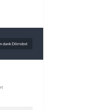
n dank Dörrobst
rt