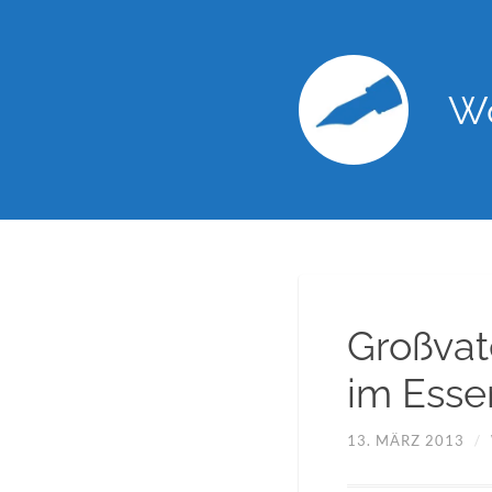
Wo
Großvat
im Esse
13. MÄRZ 2013
/