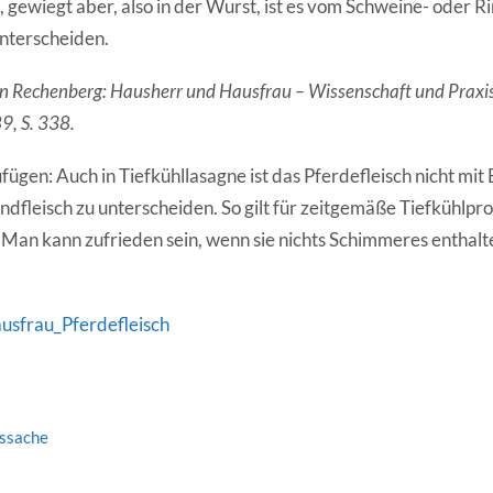
s, gewiegt aber, also in der Wurst, ist es vom Schweine- oder Ri
nterscheiden.
von Rechenberg: Hausherr und Hausfrau – Wissenschaft und Praxi
9, S. 338.
ügen: Auch in Tiefkühllasagne ist das Pferdefleisch nicht mi
ndfleisch zu unterscheiden. So gilt für zeitgemäße Tiefkühlpr
: Man kann zufrieden sein, wenn sie nichts Schimmeres enthalt
sfrau_Pferdefleisch
tssache