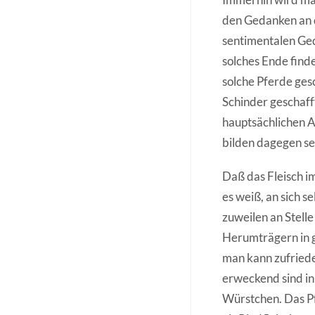
den Gedanken an d
sentimentalen Ged
solches Ende find
solche Pferde ges
Schinder geschaff
hauptsächlichen A
bilden dagegen s
Daß das Fleisch i
es weiß, an sich s
zuweilen an Stell
Herumträgern in g
man kann zufriede
erweckend sind in
Würstchen. Das Pf