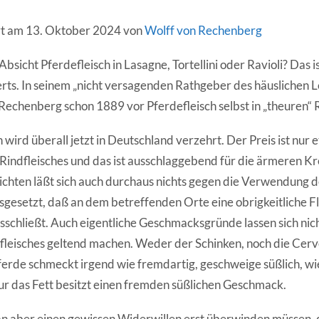
ert am 13. Oktober 2024 von
Wolff von Rechenberg
Absicht Pferdefleisch in Lasagne, Tortellini oder Ravioli? Das i
rts. In seinem „nicht versagenden Rathgeber des häuslichen 
 Rechenberg schon 1889 vor Pferdefleisch selbst in „theuren“ 
 wird überall jetzt in Deutschland verzehrt. Der Preis ist nur 
 Rindfleisches und das ist ausschlaggebend für die ärmeren Kr
chten läßt sich auch durchaus nichts gegen die Verwendung d
gesetzt, daß an dem betreffenden Orte eine obrigkeitliche Fl
sschließt. Auch eigentliche Geschmacksgründe lassen sich nic
leisches geltend machen. Weder der Schinken, noch die Cerv
erde schmeckt irgend wie fremdartig, geschweige süßlich, wi
ur das Fett besitzt einen fremden süßlichen Geschmack.
n aber einen gewissen Widerwillen erst überwinden müssen, 