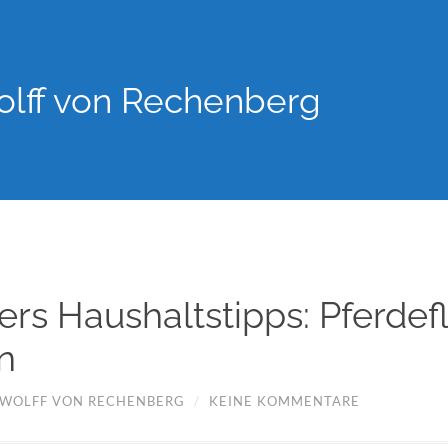
lff von Rechenberg
ers Haushaltstipps: Pferdef
n
WOLFF VON RECHENBERG
/
KEINE KOMMENTARE