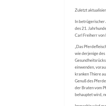
Zuletzt aktualisi
In betrügerischer 
des 21. Jahrhunde
Carl Freiherr von
„Das Pferdefleisch
wie derjenige des
Gesundheitsrücksi
einwenden, voraus
kranken Thiere au
Genuß des Pferdef
der Braten vom Pf
behauptet wird, n
Immerhin wird ma