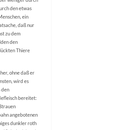
durch den etwas
Menschen, ein
atsache, daß nur
nst zu dem
ilden den
lückten Thiere
her, ohne daß er
insten, wird es
n den
efleisch bereitet:
ißtrauen
nbahn angebotenen
iges dunkler roth