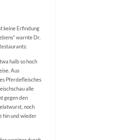
st keine Erfindung
Lebens“ warnte Dr.
Restaurants:
etwa halb so hoch
eise. Aus
es Pferdefleisches
eischschau alle
ht gegen den
elatwurst, noch
e hin und wieder
der weniger durch