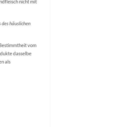
ndfleisch nicht mit
s des häuslichen
t Bestimmtheit vom
odukte dasselbe
en als