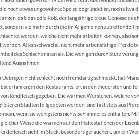
ie noch etwas ungewohnte Speise begründet ist, noch etwa 
anken, daß das edle Roß, der langjährige treue Genosse des 
et, sondern vielmehr durch die im Allgemeinen zutreffende Th
chlachtet werden, welche nicht mehr arbeiten können, also so
t werden. Altersschwache, nicht mehr arbeitsfähige Pferde b
ntheil des Schlachtmaterials. Die wenigen durch Sturz verung
eltene Ausnahmen.
m Uebrigen nicht schlecht noch fremdartig schmeckt, hat Manc
elbst erfahren; in den Restaurants, oft in den theuersten und fe
e von Rindfleisch gegeben. Die warmen Würstchen, welche vo
rößeren Städten feilgeboten werden, sind fast stets aus Pferd
n sein, wenn sie wenigstens nichts Schlimmeres enthalten. M
 gleicher Weise die warmen auf den Haltestationen der Eise
erdefleisch sieht im Stück, besonders geräuchert, um ein Wen