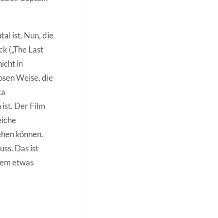
al ist. Nun, die
k („The Last
icht in
losen Weise, die
ka
ist. Der Film
eiche
ehen können.
uss. Das ist
inem etwas