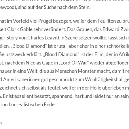
ewood), sind auf der Suche nach dem Stein.
t im Vorfeld viel Prügel bezogen, weiler dem Feuillton zu brut
 seit Clark Gable sehr verändert. Das Grauen, das Edward Zwic
er Story von Charles Leavitt in Szene setzen wollte, lässt sich n
llen. „Blood Diamond“ ist brutal, aber eher in einer schnörkel
elbstzweck erklärt. „Blood Diamond“ ist der Film, der in Afri
st, nachdem Nicolas Cage in „Lord Of War“ wieder abgeflogen 
hauer in eine Welt, die aus Menschen Monster macht, damit r
d Amerikanerinnen gut geschmückt zum Wohltätigkeitsball g
eichnet sich selbst als Teufel, weil er in der Hölle überleben m
Er ist exzellent besetzt, spannend, hart und leidet nur an se
und unrealistischen Ende.
n