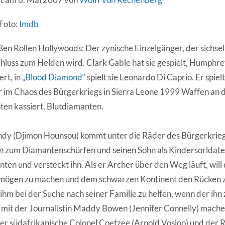
Foto:
Imdb
oßen Rollen Hollywoods: Der zynische Einzelgänger, der sichse
chluss zum Helden wird. Clark Gable hat sie gespielt, Humphre
rt, in
„Blood Diamond“
spielt sie Leonardo Di Caprio. Er spie
 im Chaos des Bürgerkriegs in Sierra Leone 1999 Waffen an di
en kassiert, Blutdiamanten.
dy (Djimon Hounsou) kommt unter die Räder des Bürgerkrieg
in zum Diamantenschürfen und seinen Sohn als Kindersorldate
ten und versteckt ihn. Als er Archer über den Weg läuft, will
ermögen zu machen und dem schwarzen Kontinent den Rücken z
 ihm bei der Suche nach seiner Familie zu helfen, wenn der i
mit der Journalistin Maddy Bowen (Jennifer Connelly) machen
r südafrikanische Colonel Coetzee (Arnold Vosloo) und der R