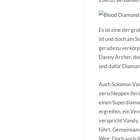
Es ist eine der gr
ist und doch am S
geradezu verkörpe
Danny Archer, der
und dafür Diamant
Auch Solomon Van
verschleppen ihn 
einen Superdiaman
ergreifen, ein V
verspricht Vandy,
führt. Gemeinsam 
Weg. Doch auch de