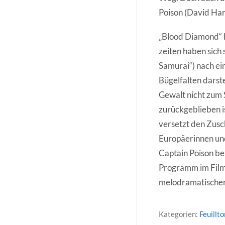
Poison (David Har
„Blood Diamond“ ha
zeiten haben sich
Samurai“) nach ein
Bügelfalten darste
Gewalt nicht zum S
zurückgeblieben i
versetzt den Zusc
Europäerinnen un
Captain Poison bez
Programm im Film. 
melodramatischen 
Kategorien:
Feuillto