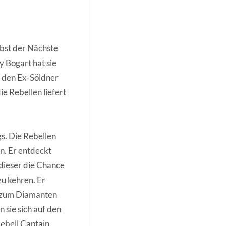
lbst der Nächste
y Bogart hat sie
lt den Ex-Söldner
e Rebellen liefert
s. Die Rebellen
n. Er entdeckt
 dieser die Chance
u kehren. Er
hn zum Diamanten
 sie sich auf den
ebell Captain