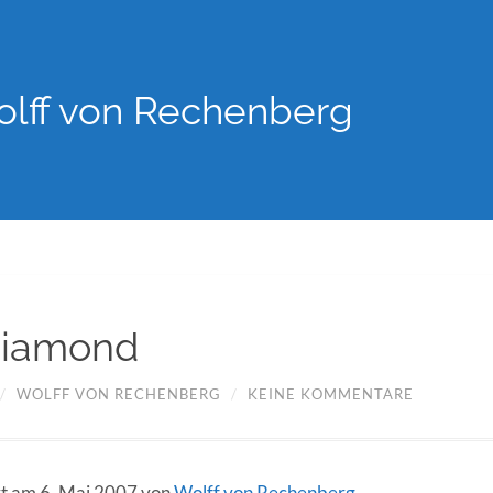
lff von Rechenberg
Diamond
/
WOLFF VON RECHENBERG
/
KEINE KOMMENTARE
ert am 6. Mai 2007 von
Wolff von Rechenberg