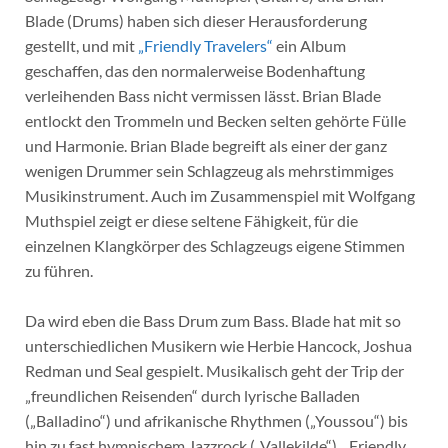
Blade (Drums) haben sich dieser Herausforderung
gestellt, und mit
„Friendly Travelers“
ein Album
geschaffen, das den normalerweise Bodenhaftung
verleihenden Bass nicht vermissen lässt. Brian Blade
entlockt den Trommeln und Becken selten gehörte Fülle
und Harmonie. Brian Blade begreift als einer der ganz
wenigen Drummer sein Schlagzeug als mehrstimmiges
Musikinstrument. Auch im Zusammenspiel mit Wolfgang
Muthspiel zeigt er diese seltene Fähigkeit, für die
einzelnen Klangkörper des Schlagzeugs eigene Stimmen
zu führen.
Da wird eben die Bass Drum zum Bass. Blade hat mit so
unterschiedlichen Musikern wie Herbie Hancock, Joshua
Redman und Seal gespielt. Musikalisch geht der Trip der
„freundlichen Reisenden“ durch lyrische Balladen
(„Balladino“) und afrikanische Rhythmen („Youssou“) bis
hin zu fast hymnischem Jazzrock („Vallekilde“). „Friendly