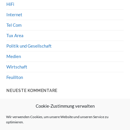
HiFi
Internet
Tel Com
Tux Area
Politik und Gesellschaft
Medien
Wirtschaft
Feuillton
NEUESTE KOMMENTARE
Wolff von Rechenberg
zu
HiFi-Klassiker: LS3/5a
Cookie-Zustimmung verwalten
Guenter
zu
HiFi-Klassiker: LS3/5a
Wir verwenden Cookies, um unsere Website und unseren Service zu
optimieren.
Wolff von Rechenberg
zu
Linux Mint: Google Drive
integrieren