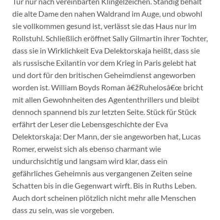
Tür nur nach vereinbarten Klingelzeichen. Ständig behält
die alte Dame den nahen Waldrand im Auge, und obwohl
sie vollkommen gesund ist, verlässt sie das Haus nur im
Rollstuhl. Schließlich eröffnet Sally Gilmartin ihrer Tochter,
dass sie in Wirklichkeit Eva Delektorskaja heißt, dass sie
als russische Exilantin vor dem Krieg in Paris gelebt hat
und dort für den britischen Geheimdienst angeworben
worden ist. William Boyds Roman â€žRuhelosâ€œ bricht
mit allen Gewohnheiten des Agententhrillers und bleibt
dennoch spannend bis zur letzten Seite. Stück für Stück
erfährt der Leser die Lebensgeschichte der Eva
Delektorskaja: Der Mann, der sie angeworben hat, Lucas
Romer, erweist sich als ebenso charmant wie
undurchsichtig und langsam wird klar, dass ein
gefährliches Geheimnis aus vergangenen Zeiten seine
Schatten bis in die Gegenwart wirft. Bis in Ruths Leben.
Auch dort scheinen plötzlich nicht mehr alle Menschen
dass zu sein, was sie vorgeben.