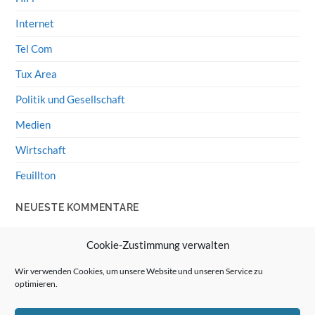
Internet
Tel Com
Tux Area
Politik und Gesellschaft
Medien
Wirtschaft
Feuillton
NEUESTE KOMMENTARE
Wolff von Rechenberg
zu
HiFi-Klassiker: LS3/5a
Cookie-Zustimmung verwalten
Guenter
zu
HiFi-Klassiker: LS3/5a
Wir verwenden Cookies, um unsere Website und unseren Service zu
optimieren.
Wolff von Rechenberg
zu
Linux Mint: Google Drive
integrieren