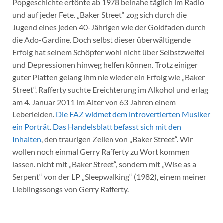
Popgeschichte ertönte ab 1978 beinahe täglich im Radio
und auf jeder Fete. „Baker Street“ zog sich durch die
Jugend eines jeden 40-Jährigen wie der Goldfaden durch
die Ado-Gardine. Doch selbst dieser überwältigende
Erfolg hat seinem Schöpfer wohl nicht über Selbstzweifel
und Depressionen hinweg helfen können. Trotz einiger
guter Platten gelang ihm nie wieder ein Erfolg wie „Baker
Street“. Rafferty suchte Ereichterung im Alkohol und erlag
am 4. Januar 2011 im Alter von 63 Jahren einem
Leberleiden.
Die FAZ widmet dem introvertierten Musiker
ein Porträt
.
Das Handelsblatt befasst sich mit den
Inhalten
, den traurigen Zeilen von „Baker Street“. Wir
wollen noch einmal Gerry Rafferty zu Wort kommen
lassen. nicht mit „Baker Street“, sondern mit „Wise as a
Serpent“ von der LP „Sleepwalking“ (1982), einem meiner
Lieblingssongs von Gerry Rafferty.