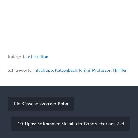
Kategorien:
Feuillton
Schlagwörter:
Buchtipp
,
Katzenbach
,
Krimi
,
Professor
,
Thriller
Beitragsnavigation
Ein Küsschen von der Bahn
10 Tipps: So kommen Sie mit der Bahn sicher ans Ziel