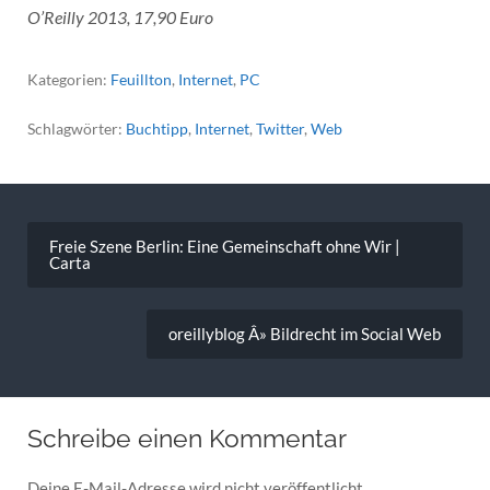
O’Reilly 2013, 17,90 Euro
Kategorien:
Feuillton
,
Internet
,
PC
Schlagwörter:
Buchtipp
,
Internet
,
Twitter
,
Web
Beitragsnavigation
Freie Szene Berlin: Eine Gemeinschaft ohne Wir |
Carta
oreillyblog Â» Bildrecht im Social Web
Schreibe einen Kommentar
Deine E-Mail-Adresse wird nicht veröffentlicht.