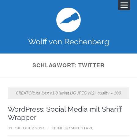
Wolff von Rechenberg
SCHLAGWORT:
TWITTER
CREATOR: gd-jpeg v1.0 (using IJG JPEG v62), quality = 100
WordPress: Social Media mit Shariff
Wrapper
31. OKTOBER 2021
/
KEINE KOMMENTARE