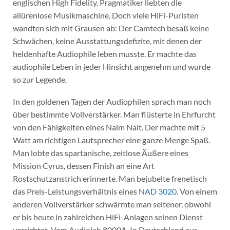
englischen High Fidelity. Pragmatiker liebten die
allürenlose Musikmaschine. Doch viele HiFi-Puristen
wandten sich mit Grausen ab: Der Camtech besaß keine
Schwächen, keine Ausstattungsdefizite, mit denen der
heldenhafte Audiophile leben musste. Er machte das
audiophile Leben in jeder Hinsicht angenehm und wurde
so zur Legende.
In den goldenen Tagen der Audiophilen sprach man noch
über bestimmte Vollverstärker. Man flüsterte in Ehrfurcht
von den Fähigkeiten eines Naim Nait. Der machte mit 5
Watt am richtigen Lautsprecher eine ganze Menge Spaß.
Man lobte das spartanische, zeitlose Äußere eines
Mission Cyrus, dessen Finish an eine Art
Rostschutzanstrich erinnerte. Man bejubelte frenetisch
das Preis-Leistungsverhältnis eines
NAD 3020
. Von einem
anderen Vollverstärker schwärmte man seltener, obwohl
er bis heute in zahlreichen HiFi-Anlagen seinen Dienst
verrichtet. Vom Audiolab 8000A. In Deutschland aus