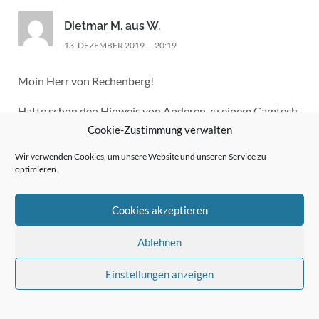
Dietmar M. aus W.
13. DEZEMBER 2019 — 20:19
Moin Herr von Rechenberg!
Hatte schon den Hinweis von Anderen zu einem Camtech
bekommen und dann ein wenig recherchiert.
Cookie-Zustimmung verwalten
Wenn „nur“ die Hälfte ihrer Beschreibung zutrifft werde
Wir verwenden Cookies, um unsere Website und unseren Service zu
ich den heutigen Kauf eines Camtech V-101 wohl
optimieren.
sicherlich nicht bereuen.
Mal schauen und hören wenn er da ist. 😉
Cookies akzeptieren
Ablehnen
Jürgen
2. FEBRUAR 2020 — 16:45
Einstellungen anzeigen
Hallo Herr von Rechenberg,