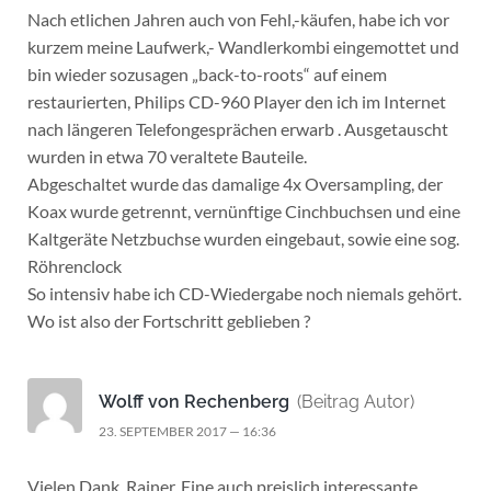
Nach etlichen Jahren auch von Fehl,-käufen, habe ich vor
kurzem meine Laufwerk,- Wandlerkombi eingemottet und
bin wieder sozusagen „back-to-roots“ auf einem
restaurierten, Philips CD-960 Player den ich im Internet
nach längeren Telefongesprächen erwarb . Ausgetauscht
wurden in etwa 70 veraltete Bauteile.
Abgeschaltet wurde das damalige 4x Oversampling, der
Koax wurde getrennt, vernünftige Cinchbuchsen und eine
Kaltgeräte Netzbuchse wurden eingebaut, sowie eine sog.
Röhrenclock
So intensiv habe ich CD-Wiedergabe noch niemals gehört.
Wo ist also der Fortschritt geblieben ?
Wolff von Rechenberg
(Beitrag Autor)
23. SEPTEMBER 2017 — 16:36
Vielen Dank, Rainer. Eine auch preislich interessante