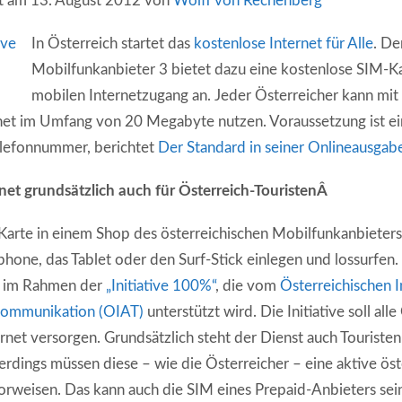
ert am 13. August 2012 von
Wolff von Rechenberg
In Österreich startet das
kostenlose Internet für Alle
. De
Mobilfunkanbieter 3 bietet dazu eine kostenlose SIM-Ka
mobilen Internetzugang an. Jeder Österreicher kann mit
net im Umfang von 20 Megabyte nutzen. Voraussetzung ist ein
elefonnummer, berichtet
Der Standard in seiner Onlineausgab
net grundsätzlich auch für Österreich-TouristenÂ
Karte in einem Shop des österreichischen Mobilfunkanbieters 
hone, das Tablet oder den Surf-Stick einlegen und lossurfen.
 im Rahmen der
„Initiative 100%“
, die vom
Österreichischen In
kommunikation (OIAT)
unterstützt wird. Die Initiative soll all
ernet versorgen. Grundsätzlich steht der Dienst auch Touriste
erdings müssen diese – wie die Österreicher – eine aktive öst
weisen. Das kann auch die SIM eines Prepaid-Anbieters sei