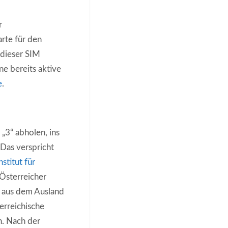
r
rte für den
 dieser SIM
e bereits aktive
e
.
„3“ abholen, ins
 Das verspricht
stitut für
e Österreicher
n aus dem Ausland
erreichische
n. Nach der