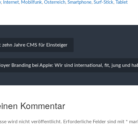
y
,
Internet
,
Mobilfunk
,
Österreich
,
Smartphone
,
Surf-Stick
,
Tablet
vigation
 zehn Jahre CMS für Einsteiger
oyer Branding bei Apple: Wir sind international, fit, jung und ha
einen Kommentar
se wird nicht veröffentlicht.
Erforderliche Felder sind mit
*
mark