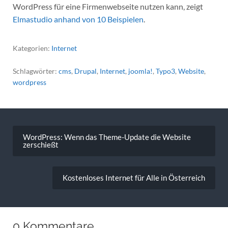
WordPress für eine Firmenwebseite nutzen kann, zeigt
Elmastudio anhand von 10 Beispielen
.
Kategorien:
Internet
Schlagwörter:
cms
,
Drupal
,
Internet
,
joomla!
,
Typo3
,
Website
,
wordpress
Beitragsnavigation
WordPress: Wenn das Theme-Update die Website
zerschießt
Kostenloses Internet für Alle in Österreich
0 Kommentare