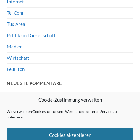
Internet
Tel Com
Tux Area
Politik und Gesellschaft
Medien
Wirtschaft
Feuillton
NEUESTE KOMMENTARE
Wolff von Rechenberg
zu
HiFi-Klassiker: LS3/5a
Cookie-Zustimmung verwalten
Guenter
zu
HiFi-Klassiker: LS3/5a
Wir verwenden Cookies, um unsere Website und unseren Service zu
optimieren.
Wolff von Rechenberg
zu
Linux Mint: Google Drive
integrieren
Cookies akzeptieren
Günter Link
zu
Linux Mint: Google Drive integrieren