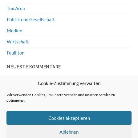
Tux Area
Politik und Gesellschaft
Medien
Wirtschaft
Feuillton
NEUESTE KOMMENTARE
Wolff von Rechenberg
zu
HiFi-Klassiker: LS3/5a
Cookie-Zustimmung verwalten
Guenter
zu
HiFi-Klassiker: LS3/5a
Wir verwenden Cookies, um unsere Website und unseren Service zu
optimieren.
Wolff von Rechenberg
zu
Linux Mint: Google Drive
integrieren
Cookies akzeptieren
Günter Link
zu
Linux Mint: Google Drive integrieren
Wolff von Rechenberg
zu
HiFi-Klassiker: Celestion 3
Ablehnen