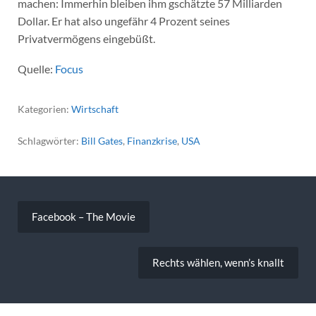
machen: Immerhin bleiben ihm gschätzte 57 Milliarden
Dollar. Er hat also ungefähr 4 Prozent seines
Privatvermögens eingebüßt.
Quelle:
Focus
Kategorien:
Wirtschaft
Schlagwörter:
Bill Gates
,
Finanzkrise
,
USA
Beitragsnavigation
Facebook – The Movie
Rechts wählen, wenn’s knallt