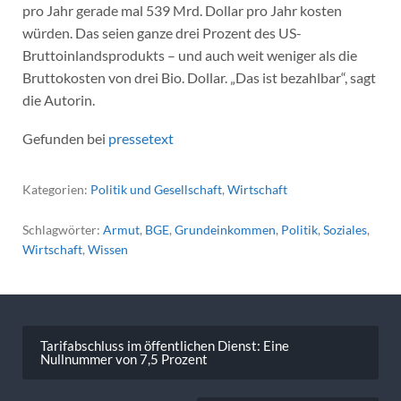
pro Jahr gerade mal 539 Mrd. Dollar pro Jahr kosten
würden. Das seien ganze drei Prozent des US-
Bruttoinlandsprodukts – und auch weit weniger als die
Bruttokosten von drei Bio. Dollar. „Das ist bezahlbar“, sagt
die Autorin.
Gefunden bei
pressetext
Kategorien:
Politik und Gesellschaft
,
Wirtschaft
Schlagwörter:
Armut
,
BGE
,
Grundeinkommen
,
Politik
,
Soziales
,
Wirtschaft
,
Wissen
Beitragsnavigation
Tarifabschluss im öffentlichen Dienst: Eine
Nullnummer von 7,5 Prozent