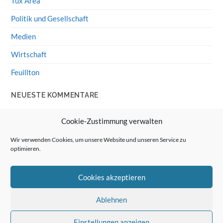
Tux Area
Politik und Gesellschaft
Medien
Wirtschaft
Feuillton
NEUESTE KOMMENTARE
Wolff von Rechenberg
zu
HiFi-Klassiker: LS3/5a
Cookie-Zustimmung verwalten
Guenter
zu
HiFi-Klassiker: LS3/5a
Wir verwenden Cookies, um unsere Website und unseren Service zu
optimieren.
Wolff von Rechenberg
zu
Linux Mint: Google Drive
integrieren
Cookies akzeptieren
Günter Link
zu
Linux Mint: Google Drive integrieren
Wolff von Rechenberg
zu
HiFi-Klassiker: Celestion 3
Ablehnen
Einstellungen anzeigen