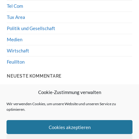
Tel Com
Tux Area
Politik und Gesellschaft
Medien
Wirtschaft
Feuillton
NEUESTE KOMMENTARE
Wolff von Rechenberg
zu
HiFi-Klassiker: LS3/5a
Cookie-Zustimmung verwalten
Guenter
zu
HiFi-Klassiker: LS3/5a
Wir verwenden Cookies, um unsere Website und unseren Service zu
optimieren.
Wolff von Rechenberg
zu
Linux Mint: Google Drive
integrieren
Cookies akzeptieren
Günter Link
zu
Linux Mint: Google Drive integrieren
Wolff von Rechenberg
zu
HiFi-Klassiker: Celestion 3