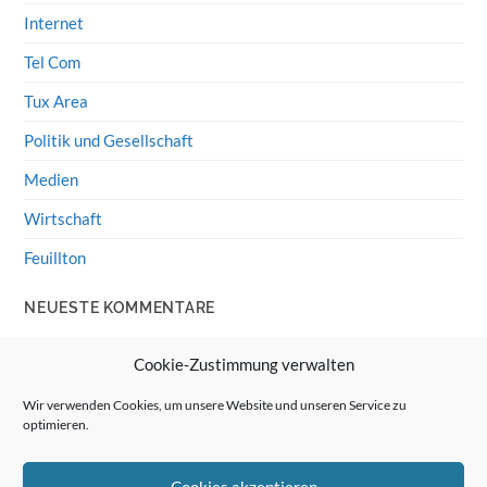
Internet
Tel Com
Tux Area
Politik und Gesellschaft
Medien
Wirtschaft
Feuillton
NEUESTE KOMMENTARE
Wolff von Rechenberg
zu
HiFi-Klassiker: LS3/5a
Cookie-Zustimmung verwalten
Guenter
zu
HiFi-Klassiker: LS3/5a
Wir verwenden Cookies, um unsere Website und unseren Service zu
optimieren.
Wolff von Rechenberg
zu
Linux Mint: Google Drive
integrieren
Cookies akzeptieren